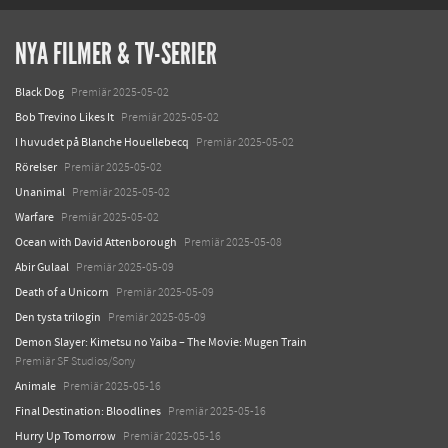
NYA FILMER & TV-SERIER
Black Dog
Premiär 2025-05-02
Bob Trevino Likes It
Premiär 2025-05-02
I huvudet på Blanche Houellebecq
Premiär 2025-05-02
Rörelser
Premiär 2025-05-02
Unanimal
Premiär 2025-05-02
Warfare
Premiär 2025-05-02
Ocean with David Attenborough
Premiär 2025-05-08
Abir Gulaal
Premiär 2025-05-09
Death of a Unicorn
Premiär 2025-05-09
Den tysta trilogin
Premiär 2025-05-09
Demon Slayer: Kimetsu no Yaiba – The Movie: Mugen Train
Premiär SF Studios/Sony
Animale
Premiär 2025-05-16
Final Destination: Bloodlines
Premiär 2025-05-16
Hurry Up Tomorrow
Premiär 2025-05-16