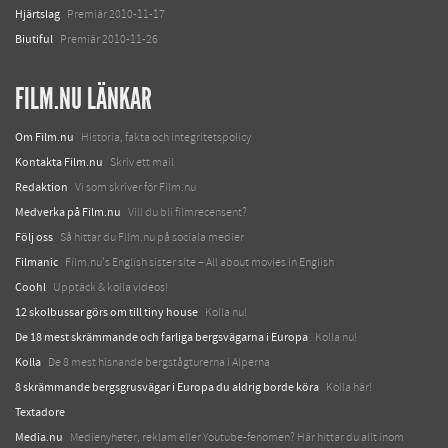
Hjärtslag
Premiär 2010-11-17
Biutiful
Premiär 2010-11-26
FILM.NU LÄNKAR
Om Film.nu
Historia, fakta och integritetspolicy
Kontakta Film.nu
Skriv ett mail
Redaktion
Vi som skriver för Film.nu
Medverka på Film.nu
Vill du bli filmrecensent?
Följ oss
Så hittar du Film.nu på sociala medier
Filmanic
Film.nu's English sister site – All about movies in English
Coohl
Upptäck & kolla videos!
12 skolbussar görs om till tiny house
Kolla nu!
De 18 mest skrämmande och farliga bergsvägarna i Europa
Kolla nu!
Kolla
De 8 mest hisnande bergstågturerna i Alperna
8 skrämmande bergsgrusvägar i Europa du aldrig borde köra
Kolla här!
Textadore
Media.nu
Medienyheter, reklam eller Youtube-fenomen? Här hittar du allt inom