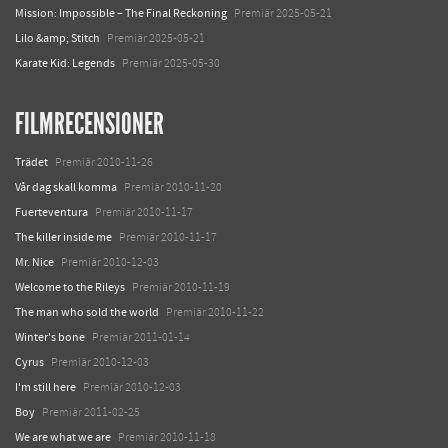
Mission: Impossible – The Final Reckoning
Premiär 2025-05-21
Lilo &amp; Stitch
Premiär 2025-05-21
Karate Kid: Legends
Premiär 2025-05-30
FILMRECENSIONER
Trädet
Premiär 2010-11-26
Vår dag skall komma
Premiär 2010-11-20
Fuerteventura
Premiär 2010-11-17
The killer inside me
Premiär 2010-11-17
Mr. Nice
Premiär 2010-12-03
Welcome to the Rileys
Premiär 2010-11-19
The man who sold the world
Premiär 2010-11-22
Winter's bone
Premiär 2011-01-14
Cyrus
Premiär 2010-12-03
I'm still here
Premiär 2010-12-03
Boy
Premiär 2011-02-25
We are what we are
Premiär 2010-11-18