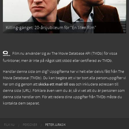
Killing-gänget: 20-årsjubileum för “En liten film”
Film.nu använder sig av The Movie Database API (TMDb) för vissa
funktioner, men är inte på något sätt stödd eller certifierad av TMDb.
Handlar denna sida om dig? Uppgifterna har vi helt eller delvis fått från
The
Movie Database (TMDb)
. Du kan begära att vi tar bort alla personuppgifter vi
har om dig genom att
skicka ett mail till oss
och inkludera adressen till
denna sida (URL). Förklara även vem du är, så vi vet att du är personen som
denna sida handlar om. För att radera dina uppgifter från TMDb måste du
kontakta dem separat.
FILM.NU
PERSONER
PETER JURASIK