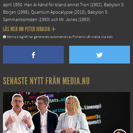
april 1950. Han är känd för bland annat
Tron
(1982),
Babylon 5:
Början
(1998),
Quantum Apocalypse
(2010),
Babylon 5:
Sammankomsten
(1993) och
Mr. Jones
(1993).
LÄS MER OM PETER JURASIK
Denna biografi har genererats automatiskt av Filmanic (vår snälla lilla bot).
SENASTE NYTT FRÅN MEDIA.NU