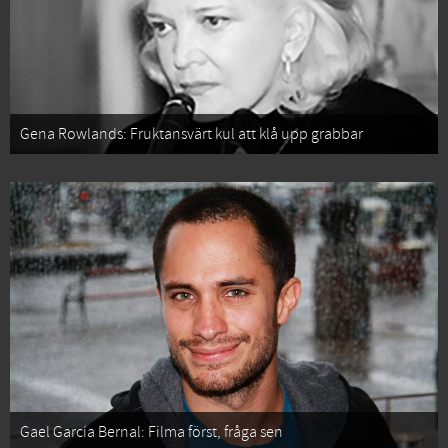
Gena Rowlands: Fruktansvärt kul att klå upp grabbar
Gael García Bernal: Filma först, fråga sen