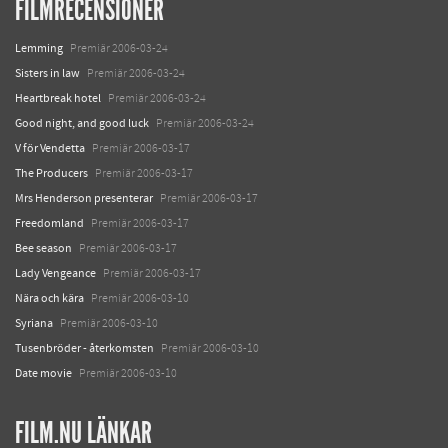
FILMRECENSIONER
Lemming
Premiär 2006-03-24
Sisters in law
Premiär 2006-03-24
Heartbreak hotel
Premiär 2006-03-24
Good night, and good luck
Premiär 2006-03-24
V för Vendetta
Premiär 2006-03-17
The Producers
Premiär 2006-03-17
Mrs Henderson presenterar
Premiär 2006-03-17
Freedomland
Premiär 2006-03-17
Bee season
Premiär 2006-03-17
Lady Vengeance
Premiär 2006-03-17
Nära och kära
Premiär 2006-03-10
Syriana
Premiär 2006-03-10
Tusenbröder - återkomsten
Premiär 2006-03-10
Date movie
Premiär 2006-03-10
FILM.NU LÄNKAR