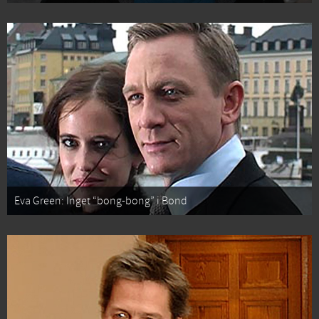
Eva Green: Inget “bong-bong” i Bond