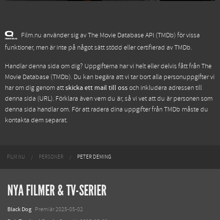
Film.nu använder sig av The Movie Database API (TMDb) för vissa
funktioner, men är inte på något sätt stödd eller certifierad av TMDb.
Handlar denna sida om dig? Uppgifterna har vi helt eller delvis fått från
The
Movie Database (TMDb)
. Du kan begära att vi tar bort alla personuppgifter vi
har om dig genom att
skicka ett mail till oss
och inkludera adressen till
denna sida (URL). Förklara även vem du är, så vi vet att du är personen som
denna sida handlar om. För att radera dina uppgifter från TMDb måste du
kontakta dem separat.
FILM.NU
PERSONER
PETER DEMING
NYA FILMER & TV-SERIER
Black Dog
Premiär 2025-05-02