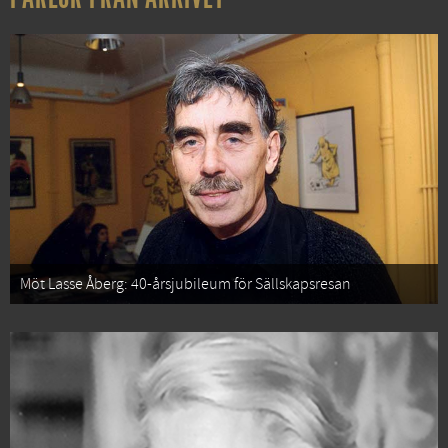
Möt Lasse Åberg: 40-årsjubileum för Sällskapsresan