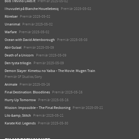
Bob Trevino Likes It
Premiär 2025-05-02
I huvudet på Blanche Houellebecq
Premiär 2025-05-02
Rörelser
Premiär 2025-05-02
Unanimal
Premiär 2025-05-02
Warfare
Premiär 2025-05-02
Ocean with David Attenborough
Premiär 2025-05-08
Abir Gulaal
Premiär 2025-05-09
Death of a Unicorn
Premiär 2025-05-09
Den tysta trilogin
Premiär 2025-05-09
Demon Slayer: Kimetsu no Yaiba – The Movie: Mugen Train
Premiär SF Studios/Sony
Animale
Premiär 2025-05-16
Final Destination: Bloodlines
Premiär 2025-05-16
Hurry Up Tomorrow
Premiär 2025-05-16
Mission: Impossible – The Final Reckoning
Premiär 2025-05-21
Lilo &amp; Stitch
Premiär 2025-05-21
Karate Kid: Legends
Premiär 2025-05-30