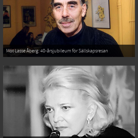
Möt Lasse Åberg: 40-årsjubileum för Sällskapsresan