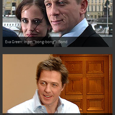
Eva Green: Inget “bong-bong” i Bond