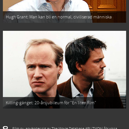
Hugh Grant: Man kan bli en normal, civiliserad människa
Killing-gänget: 20-årsjubileum för “En liten film”
Film.nu använder sig av The Movie Database API (TMDb) för vissa