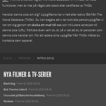
funktioner, men är inte på något sätt stödd eller certifierad av TMDb.
Handlar denna sida om dig? Uppgifterna har vi helt eller delvis fått från
The
Movie Database (TMDb)
. Du kan begära att vi tar bort alla personuppgifter vi
har om dig genom att
skicka ett mail till oss
och inkludera adressen till
denna sida (URL). Förklara även vem du är, så vi vet att du är personen som
denna sida handlar om. För att radera dina uppgifter från TMDb måste du
kontakta dem separat.
FILM.NU
PERSONER
PATRICK DOYLE
NYA FILMER & TV-SERIER
Black Dog
Premiär 2025-05-02
Bob Trevino Likes It
Premiär 2025-05-02
I huvudet på Blanche Houellebecq
Premiär 2025-05-02
Rörelser
Premiär 2025-05-02