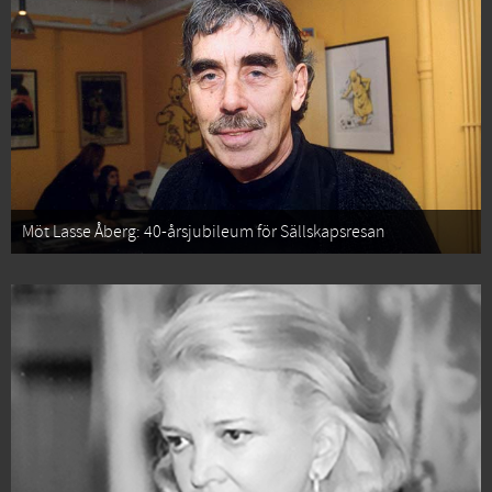
Möt Lasse Åberg: 40-årsjubileum för Sällskapsresan