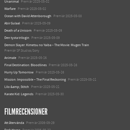
Unanimal
Premiär 2025-05-02
Warfare
Premiär 2025-05-02
Ocean with David Attenborough
Premiär 2025-05-08
Abir Gulaal
Premiär 2025-05-09
Death of a Unicorn
Premiär 2025-05-09
Den tysta trilogin
Premiär 2025-05-09
Demon Slayer: Kimetsu no Yaiba – The Movie: Mugen Train
Premiär SF Studios/Sony
Animale
Premiär 2025-05-16
Final Destination: Bloodlines
Premiär 2025-05-16
Hurry Up Tomorrow
Premiär 2025-05-16
Mission: Impossible – The Final Reckoning
Premiär 2025-05-21
Lilo &amp; Stitch
Premiär 2025-05-21
Karate Kid: Legends
Premiär 2025-05-30
FILMRECENSIONER
Att återvända
Premiär 2006-09-29
Dark Horse