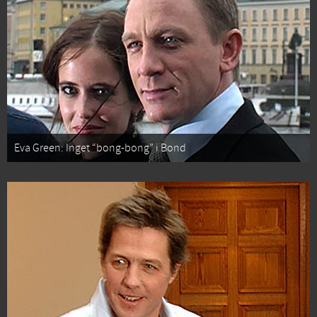
Eva Green: Inget “bong-bong” i Bond