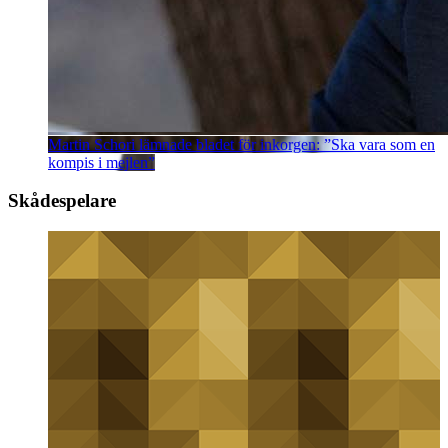
Martin Schori lämnade bladet för inkorgen: ”Ska vara som en
kompis i mejlen”
Skådespelare