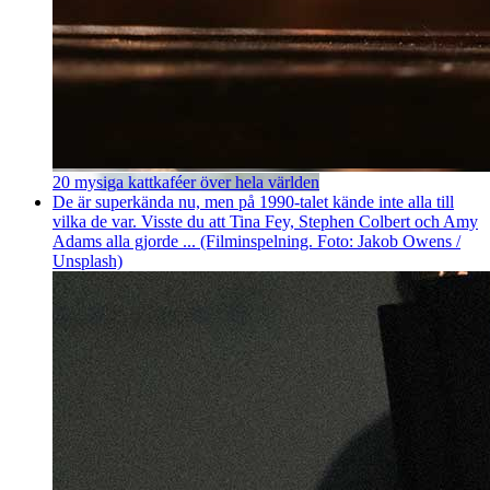
20 mysiga kattkaféer över hela världen
De är superkända nu, men på 1990-talet kände inte alla till
vilka de var. Visste du att Tina Fey, Stephen Colbert och Amy
Adams alla gjorde ... (Filminspelning. Foto: Jakob Owens /
Unsplash)