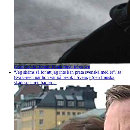
Gael García Bernal: Filma först, fråga sen
“Jag skäms så för att jag inte kan prata svenska med er”, sa
Eva Green när hon var på besök i Sverige (den franska
skådespelaren har en ...