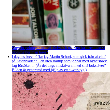
Smyginspelningar med ai, Substack på svenska – och kan vi
glömma hur man läser?
I dagens brev träffar jag Martin Schori, som gick från ai-chef
på Aftonbladet till en liten startup som jobbar med nyhetsbrev.
Jag försöker ... (Är det dags att skriva ai med små bokstäver?
Bilden är genererad med hjälp av ett ai-verktyg.)