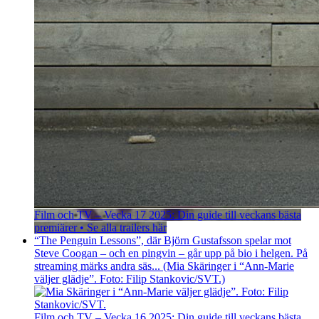
Film och TV – Vecka 17 2025: Din guide till veckans bästa
premiärer • Se alla trailers här
“The Penguin Lessons”, där Björn Gustafsson spelar mot
Steve Coogan – och en pingvin – går upp på bio i helgen. På
streaming märks andra säs... (Mia Skäringer i “Ann-Marie
väljer glädje”. Foto: Filip Stankovic/SVT.)
Film och TV – Vecka 16 2025: Din guide till veckans bästa