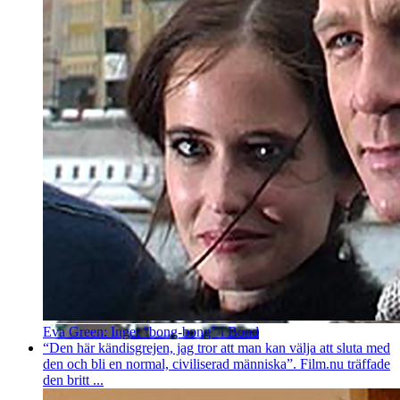
Eva Green: Inget “bong-bong” i Bond
“Den här kändisgrejen, jag tror att man kan välja att sluta med
den och bli en normal, civiliserad människa”. Film.nu träffade
den britt ...