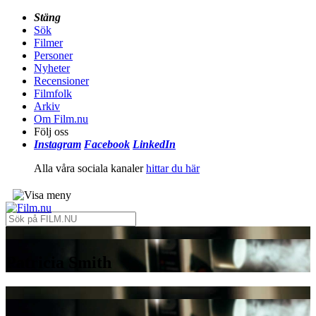
Stäng
Sök
Filmer
Personer
Nyheter
Recensioner
Filmfolk
Arkiv
Om Film.nu
Följ oss
Instagram
Facebook
LinkedIn
Alla våra sociala kanaler
hittar du här
Patricia Smith