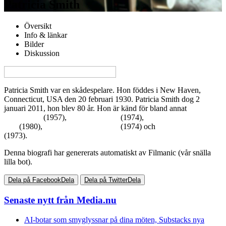
Patricia Smith
Översikt
Info & länkar
Bilder
Diskussion
View this page in English on Filmanic
Patricia Smith var en skådespelare. Hon föddes i New Haven,
Connecticut, USA den 20 februari 1930. Patricia Smith dog 2
januari 2011, hon blev 80 år. Hon är känd för bland annat
The Spirit
of St. Louis
(1957),
A Case of Rape
(1974),
The Scarlett O'Hara
War
(1980),
Tell Me Where It Hurts
(1974) och
Save the Tiger
(1973).
Denna biografi har genererats automatiskt av Filmanic (vår snälla
lilla bot).
Dela på Facebook
Dela
Dela på Twitter
Dela
Senaste nytt från Media.nu
AI-botar som smyglyssnar på dina möten, Substacks nya