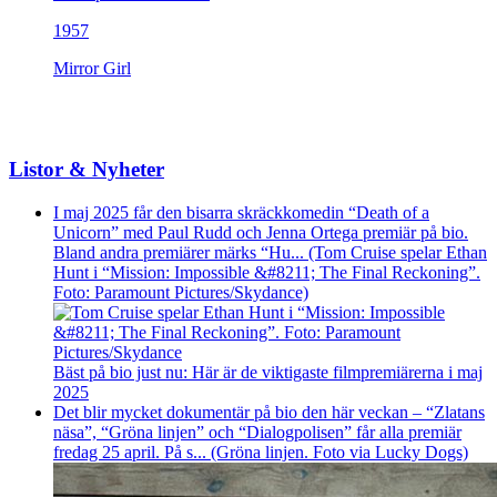
1957
Mirror Girl
Listor & Nyheter
I maj 2025 får den bisarra skräckkomedin “Death of a
Unicorn” med Paul Rudd och Jenna Ortega premiär på bio.
Bland andra premiärer märks “Hu... (Tom Cruise spelar Ethan
Hunt i “Mission: Impossible &#8211; The Final Reckoning”.
Foto: Paramount Pictures/Skydance)
Bäst på bio just nu: Här är de viktigaste filmpremiärerna i maj
2025
Det blir mycket dokumentär på bio den här veckan – “Zlatans
näsa”, “Gröna linjen” och “Dialogpolisen” får alla premiär
fredag 25 april. På s... (Gröna linjen. Foto via Lucky Dogs)