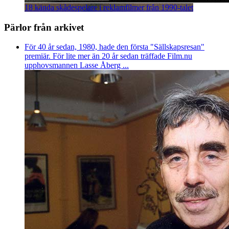
18 kända skådespelare i reklamfilmer från 1990-talet
Pärlor från arkivet
För 40 år sedan, 1980, hade den första "Sällskapsresan"
premiär. För lite mer än 20 år sedan träffade Film.nu
upphovsmannen Lasse Åberg ...