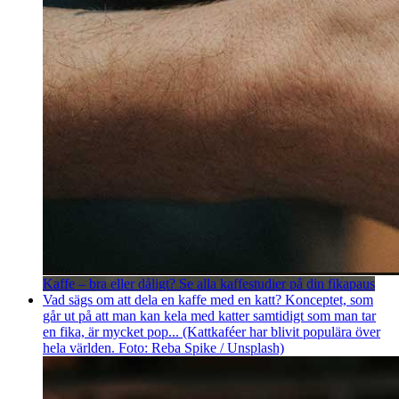
Kaffe – bra eller dåligt? Se alla kaffestudier på din fikapaus
Vad sägs om att dela en kaffe med en katt? Konceptet, som
går ut på att man kan kela med katter samtidigt som man tar
en fika, är mycket pop... (Kattkaféer har blivit populära över
hela världen. Foto: Reba Spike / Unsplash)