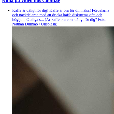
Kolla på video hos Coohl.se
Kaffe är dåligt för dig! Kaffe är bra för din hälsa! Fördelarna
och nackdelarna med att dricka kaffe diskuteras ofta och
högljutt. Otaliga s... (Är kaffe bra eller dåligt för dig? Foto:
Nathan Dumlao / Unsplash)