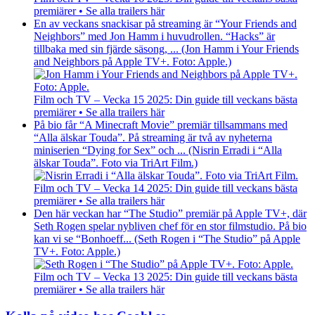
premiärer • Se alla trailers här
En av veckans snackisar på streaming är “Your Friends and
Neighbors” med Jon Hamm i huvudrollen. “Hacks” är
tillbaka med sin fjärde säsong, ... (Jon Hamm i Your Friends
and Neighbors på Apple TV+. Foto: Apple.)
Film och TV – Vecka 15 2025: Din guide till veckans bästa
premiärer • Se alla trailers här
På bio får “A Minecraft Movie” premiär tillsammans med
“Alla älskar Touda”. På streaming är två av nyheterna
miniserien “Dying for Sex” och ... (Nisrin Erradi i “Alla
älskar Touda”. Foto via TriArt Film.)
Film och TV – Vecka 14 2025: Din guide till veckans bästa
premiärer • Se alla trailers här
Den här veckan har “The Studio” premiär på Apple TV+, där
Seth Rogen spelar nybliven chef för en stor filmstudio. På bio
kan vi se “Bonhoeff... (Seth Rogen i “The Studio” på Apple
TV+. Foto: Apple.)
Film och TV – Vecka 13 2025: Din guide till veckans bästa
premiärer • Se alla trailers här