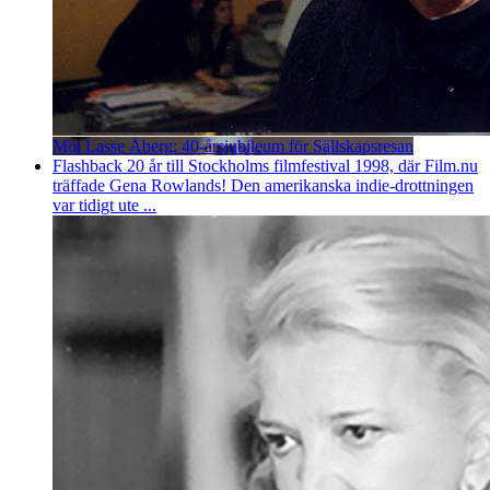
Möt Lasse Åberg: 40-årsjubileum för Sällskapsresan
Flashback 20 år till Stockholms filmfestival 1998, där Film.nu
träffade Gena Rowlands! Den amerikanska indie-drottningen
var tidigt ute ...