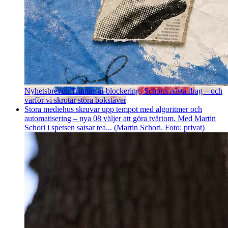
Nyhetsbrevet: Trumps ai-blockering, Schoris nästa drag – och
varför vi skrotar stora bokstäver
Stora mediehus skruvar upp tempot med algoritmer och
automatisering – nya 08 väljer att göra tvärtom. Med Martin
Schori i spetsen satsar tea... (Martin Schori. Foto: privat)