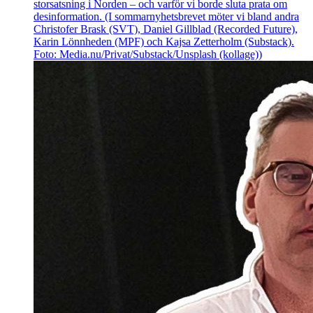
storsatsning i Norden – och varför vi borde sluta prata om
desinformation. (I sommarnyhetsbrevet möter vi bland andra
Christofer Brask (SVT), Daniel Gillblad (Recorded Future),
Karin Lönnheden (MPF) och Kajsa Zetterholm (Substack).
Foto: Media.nu/Privat/Substack/Unsplash (kollage))