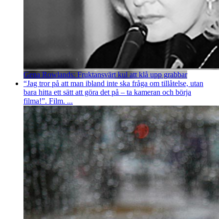
Gena Rowlands: Fruktansvärt kul att klå upp grabbar
“Jag tror på att man ibland inte ska fråga om tillåtelse, utan
bara hitta ett sätt att göra det på – ta kameran och börja
filma!”. Film. ...