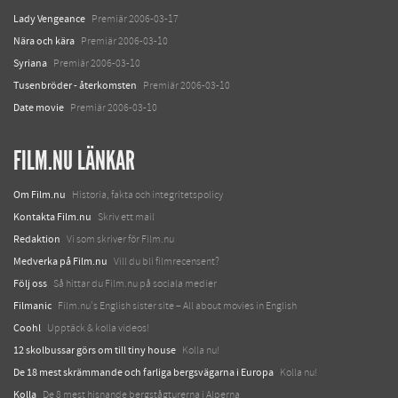
Lady Vengeance
Premiär 2006-03-17
Nära och kära
Premiär 2006-03-10
Syriana
Premiär 2006-03-10
Tusenbröder - återkomsten
Premiär 2006-03-10
Date movie
Premiär 2006-03-10
FILM.NU LÄNKAR
Om Film.nu
Historia, fakta och integritetspolicy
Kontakta Film.nu
Skriv ett mail
Redaktion
Vi som skriver för Film.nu
Medverka på Film.nu
Vill du bli filmrecensent?
Följ oss
Så hittar du Film.nu på sociala medier
Filmanic
Film.nu's English sister site – All about movies in English
Coohl
Upptäck & kolla videos!
12 skolbussar görs om till tiny house
Kolla nu!
De 18 mest skrämmande och farliga bergsvägarna i Europa
Kolla nu!
Kolla
De 8 mest hisnande bergstågturerna i Alperna