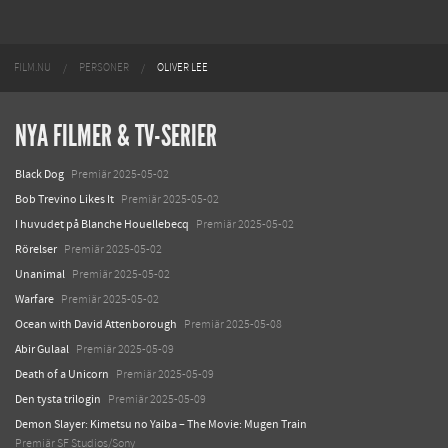
FILM.NU
PERSONER
OLIVER LEE
NYA FILMER & TV-SERIER
Black Dog
Premiär 2025-05-02
Bob Trevino Likes It
Premiär 2025-05-02
I huvudet på Blanche Houellebecq
Premiär 2025-05-02
Rörelser
Premiär 2025-05-02
Unanimal
Premiär 2025-05-02
Warfare
Premiär 2025-05-02
Ocean with David Attenborough
Premiär 2025-05-08
Abir Gulaal
Premiär 2025-05-09
Death of a Unicorn
Premiär 2025-05-09
Den tysta trilogin
Premiär 2025-05-09
Demon Slayer: Kimetsu no Yaiba – The Movie: Mugen Train
Premiär SF Studios/Sony