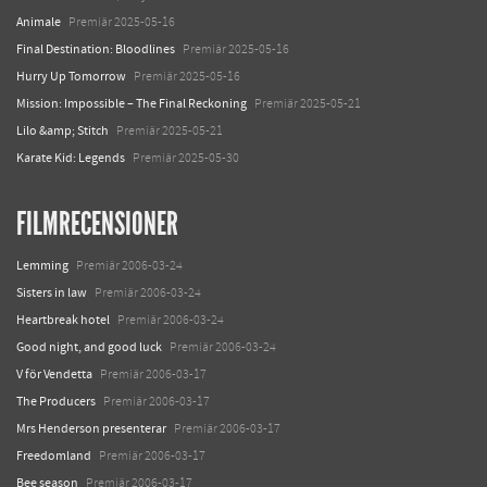
Animale
Premiär 2025-05-16
Final Destination: Bloodlines
Premiär 2025-05-16
Hurry Up Tomorrow
Premiär 2025-05-16
Mission: Impossible – The Final Reckoning
Premiär 2025-05-21
Lilo &amp; Stitch
Premiär 2025-05-21
Karate Kid: Legends
Premiär 2025-05-30
FILMRECENSIONER
Lemming
Premiär 2006-03-24
Sisters in law
Premiär 2006-03-24
Heartbreak hotel
Premiär 2006-03-24
Good night, and good luck
Premiär 2006-03-24
V för Vendetta
Premiär 2006-03-17
The Producers
Premiär 2006-03-17
Mrs Henderson presenterar
Premiär 2006-03-17
Freedomland
Premiär 2006-03-17
Bee season
Premiär 2006-03-17