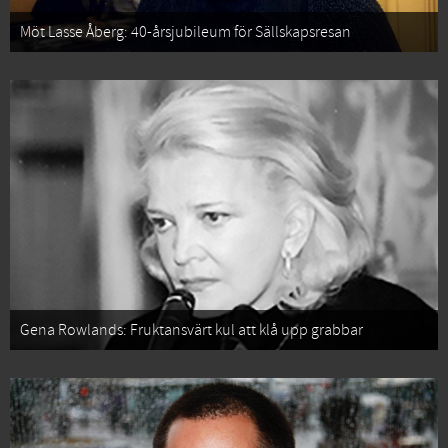
Möt Lasse Åberg: 40-årsjubileum för Sällskapsresan
Gena Rowlands: Fruktansvärt kul att klå upp grabbar