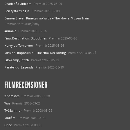
Death of a Unicorn
Premiär 2025-05-09
Den tysta trilogin
Premiär 2025-05-09
Demon Slayer: Kimetsu no Yaiba – The Movie: Mugen Train
Premiär SF Studios/Sony
Animale
Premiär 2025-05-16
Final Destination: Bloodlines
Premiär 2025-05-16
Hurry Up Tomorrow
Premiär 2025-05-16
Mission: Impossible – The Final Reckoning
Premiär 2025-05-21
Lilo &amp; Stitch
Premiär 2025-05-21
Karate Kid: Legends
Premiär 2025-05-30
FILMRECENSIONER
27 dresses
Premiär 2008-03-28
Waz
Premiär 2008-03-28
Två kvinnor
Premiär 2008-03-28
Molière
Premiär 2008-03-21
Once
Premiär 2008-03-19