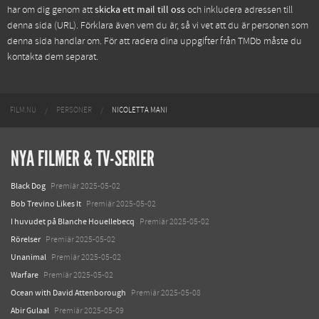
har om dig genom att
skicka ett mail till oss
och inkludera adressen till
denna sida (URL). Förklara även vem du är, så vi vet att du är personen som
denna sida handlar om. För att radera dina uppgifter från TMDb måste du
kontakta dem separat.
FILM.NU
PERSONER
NICOLETTA MANI
NYA FILMER & TV-SERIER
Black Dog
Premiär 2025-05-02
Bob Trevino Likes It
Premiär 2025-05-02
I huvudet på Blanche Houellebecq
Premiär 2025-05-02
Rörelser
Premiär 2025-05-02
Unanimal
Premiär 2025-05-02
Warfare
Premiär 2025-05-02
Ocean with David Attenborough
Premiär 2025-05-08
Abir Gulaal
Premiär 2025-05-09