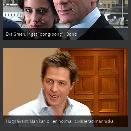
Eva Green: Inget “bong-bong” i Bond
Hugh Grant: Man kan bli en normal, civiliserad människa