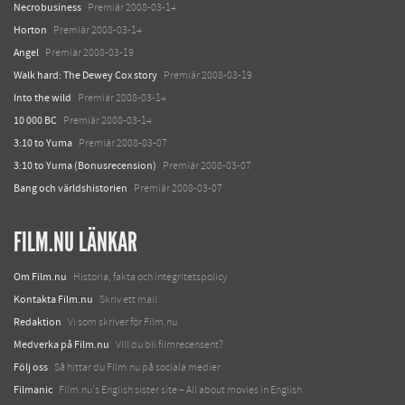
Necrobusiness
Premiär 2008-03-14
Horton
Premiär 2008-03-14
Angel
Premiär 2008-03-19
Walk hard: The Dewey Cox story
Premiär 2008-03-19
Into the wild
Premiär 2008-03-14
10 000 BC
Premiär 2008-03-14
3:10 to Yuma
Premiär 2008-03-07
3:10 to Yuma (Bonusrecension)
Premiär 2008-03-07
Bang och världshistorien
Premiär 2008-03-07
FILM.NU LÄNKAR
Om Film.nu
Historia, fakta och integritetspolicy
Kontakta Film.nu
Skriv ett mail
Redaktion
Vi som skriver för Film.nu
Medverka på Film.nu
Vill du bli filmrecensent?
Följ oss
Så hittar du Film.nu på sociala medier
Filmanic
Film.nu's English sister site – All about movies in English