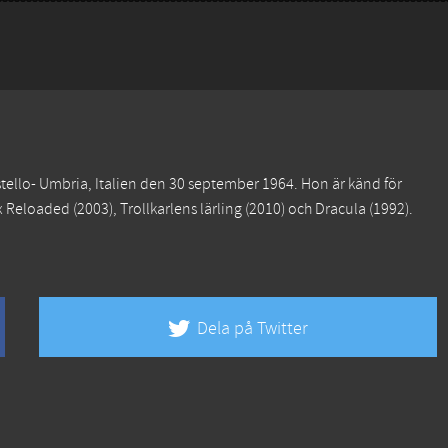
stello- Umbria, Italien den 30 september 1964. Hon är känd för
x Reloaded
(2003),
Trollkarlens lärling
(2010) och
Dracula
(1992).
Dela på Twitter