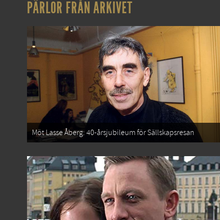
PÄRLOR FRÅN ARKIVET
Möt Lasse Åberg: 40-årsjubileum för Sällskapsresan