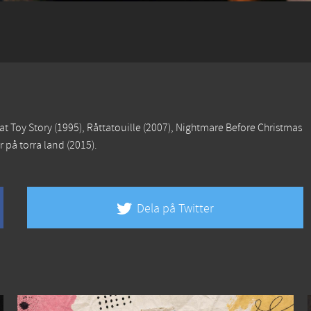
nat
Toy Story
(1995),
Råttatouille
(2007),
Nightmare Before Christmas
 på torra land
(2015).
Dela på Twitter