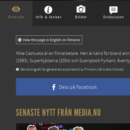
Översikt
Info & länkar
Bilder
Diskussion
View this page in English on Filmanic
Mike Cachuela är en filmarbetare. Hen är känd för bland an
(1993),
Superhjältarna
(2004) och
Svampbob Fyrkant: Äventyr
Denna biografi har genererats automatiskt av Filmanic (vår snälla lilla bot).
Dela på Facebook
SENASTE NYTT FRÅN MEDIA.NU