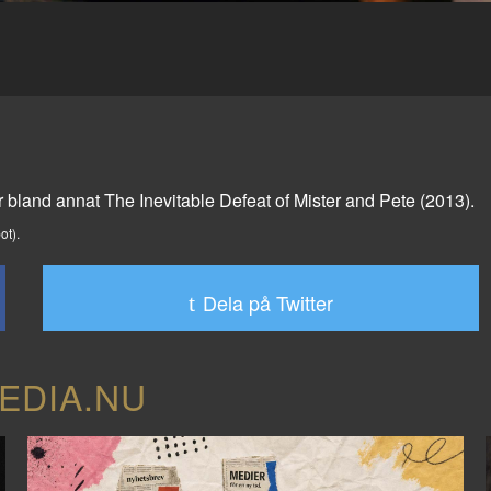
ör bland annat
The Inevitable Defeat of Mister and Pete
(2013).
ot).
Dela på Twitter
EDIA.NU