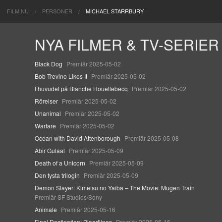
FILM.NU
PERSONER
MICHAEL STARRBURY
NYA FILMER & TV-SERIER
Black Dog
Premiär 2025-05-02
Bob Trevino Likes It
Premiär 2025-05-02
I huvudet på Blanche Houellebecq
Premiär 2025-05-02
Rörelser
Premiär 2025-05-02
Unanimal
Premiär 2025-05-02
Warfare
Premiär 2025-05-02
Ocean with David Attenborough
Premiär 2025-05-08
Abir Gulaal
Premiär 2025-05-09
Death of a Unicorn
Premiär 2025-05-09
Den tysta trilogin
Premiär 2025-05-09
Demon Slayer: Kimetsu no Yaiba – The Movie: Mugen Train
Premiär SF Studios/Sony
Animale
Premiär 2025-05-16
Final Destination: Bloodlines
Premiär 2025-05-16