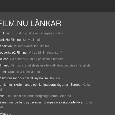
FILM.NU LÄNKAR
m Film.nu
Historia, fakta och integritetspolicy
ontakta Film.nu
Skriv ett mail
edaktion
Vi som skriver för Film.nu
edverka på Film.nu
Vill du bli filmrecensent?
ölj oss
Så hittar du Film.nu på sociala medier
ilmanic
Film.nu's English sister site – All about movies in English
oohl
Upptäck & kolla videos!
2 skolbussar görs om till tiny house
Kolla nu!
e 18 mest skrämmande och farliga bergsvägarna i Europa
Kolla
u!
olla
De 8 mest hisnande bergstågturerna i Alperna
 skrämmande bergsgrusvägar i Europa du aldrig borde köra
Kolla
är!
extadore