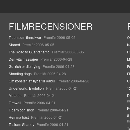
FILMRECENSIONER
Tiden som finns kvar
Premiär 2006-05-05
O
Stoned
Premiär 2006-05-05
K
The Road to Guantanamo
Premiär 2006-05-05
R
Den vita massajen
Premiär 2006-04-28
M
Get rich or die trying
Premiär 2006-04-28
F
Shooting dogs
Premiär 2006-04-28
F
Om konsten att flyga till Kabul
Premiär 2006-04-28
C
Underworld: Evolution
Premiär 2006-04-21
1
Matador
Premiär 2006-04-21
D
n
Firewall
Premiär 2006-04-21
K
Tigern och snön
Premiär 2006-04-21
8
Hemma bäst
Premiär 2006-04-21
h
Tristram Shandy
Premiär 2006-04-21
T