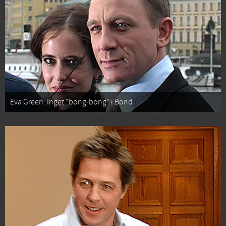
Eva Green: Inget “bong-bong” i Bond