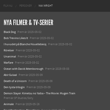
FILM.NU
PERSONER
MAX WRIGHT
NYA FILMER & TV-SERIER
Black Dog
Premiär 2025-05-02
Bob Trevino Likes It
Premiär 2025-05-02
I huvudet på Blanche Houellebecq
Premiär 2025-05-02
Rörelser
Premiär 2025-05-02
Unanimal
Premiär 2025-05-02
Warfare
Premiär 2025-05-02
Ocean with David Attenborough
Premiär 2025-05-08
Abir Gulaal
Premiär 2025-05-09
Death of a Unicorn
Premiär 2025-05-09
Den tysta trilogin
Premiär 2025-05-09
Demon Slayer: Kimetsu no Yaiba – The Movie: Mugen Train
Premiär SF Studios/Sony
Animale
Premiär 2025-05-16