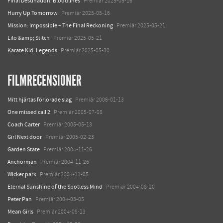
Final Destination: Bloodlines
Premiär 2025-05-16
Hurry Up Tomorrow
Premiär 2025-05-16
Mission: Impossible – The Final Reckoning
Premiär 2025-05-21
Lilo &amp; Stitch
Premiär 2025-05-21
Karate Kid: Legends
Premiär 2025-05-30
FILMRECENSIONER
Mitt hjärtas förlorade slag
Premiär 2006-01-13
One missed call 2
Premiär 2005-07-08
Coach Carter
Premiär 2005-05-13
Girl Next door
Premiär 2005-02-23
Garden State
Premiär 2004-11-26
Anchorman
Premiär 2004-11-26
Wicker park
Premiär 2004-11-05
Eternal Sunshine of the Spotless Mind
Premiär 2004-08-20
Peter Pan
Premiär 2004-03-05
Mean Girls
Premiär 2004-08-13