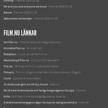
Eurotrip
Premiär 2004-10-06
Me and you and everyone we know
Premiär 2006-01-06
Barnet
Premiär 2005-12-16
Välkommen till familjen
Premiär 2005-12-16
FILM.NU LÄNKAR
Om Film.nu
Historia, fakta och integritetspolicy
Kontakta Film.nu
Skriv ett mail
Redaktion
Vi som skriver för Film.nu
Medverka på Film.nu
Vill du bli filmrecensent?
Följ oss
Så hittar du Film.nu på sociala medier
Filmanic
Film.nu's English sister site – All about movies in English
Coohl
Upptäck & kolla videos!
12 skolbussar görs om till tiny house
Kolla nu!
De 18 mest skrämmande och farliga bergsvägarna i Europa
Kolla nu!
Kolla
De 8 mest hisnande bergstågturerna i Alperna
8 skrämmande bergsgrusvägar i Europa du aldrig borde köra
Kolla här!