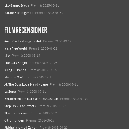
Lilo &amp; Stitch
Premiär 2025-05-21
Karate Kid: Legends
Premiär 2025-05-30
FILMRECENSIONER
Arn - Riket vid vägens slut
Premiär 2008-08-22
It's a Free World
Premiär 2008-08-22
Mio
Premiär 2008-08-15
The Dark Knight
Premiär 2008-07-25
Kung Fu Panda
Premiär 2008-07-18
Mamma Mia!
Premiär 2008-07-11
All The Boys Love Mandy Lane
Premiär 2008-07-11
La Zona
Premiär 2008-07-11
Berättelsen om Narnia: Prins Caspian
Premiär 2008-07-02
Step Up 2: The Streets
Premiär 2008-06-27
Skådespelerskor
Premiär 2008-06-27
Citronlunden
Premiär 2008-06-27
Jiddra inte med Zohan
Premiär 2008-06-21