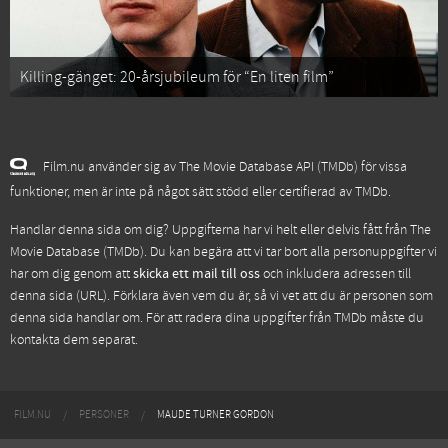
Killing-gänget: 20-årsjubileum för “En liten film”
Film.nu använder sig av The Movie Database API (TMDb) för vissa
funktioner, men är inte på något sätt stödd eller certifierad av TMDb.
Handlar denna sida om dig? Uppgifterna har vi helt eller delvis fått från
The
Movie Database (TMDb)
. Du kan begära att vi tar bort alla personuppgifter vi
har om dig genom att
skicka ett mail till oss
och inkludera adressen till
denna sida (URL). Förklara även vem du är, så vi vet att du är personen som
denna sida handlar om. För att radera dina uppgifter från TMDb måste du
kontakta dem separat.
FILM.NU
PERSONER
MAUDE TURNER GORDON