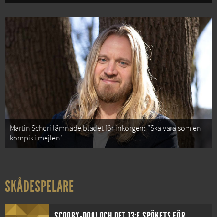
Martin Schori lämnade bladet för inkorgen: ”Ska vara som en
kompis i mejlen”
SKÅDESPELARE
SCOOBY-DOO! OCH DET 13:E SPÖKETS FÖRBANNELSE