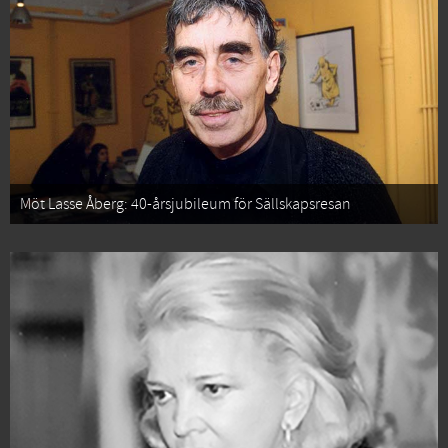
Möt Lasse Åberg: 40-årsjubileum för Sällskapsresan