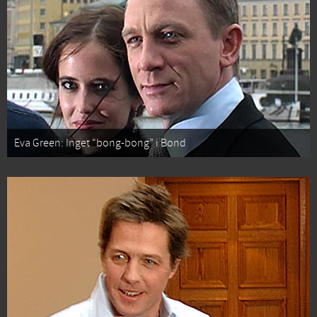
Eva Green: Inget “bong-bong” i Bond