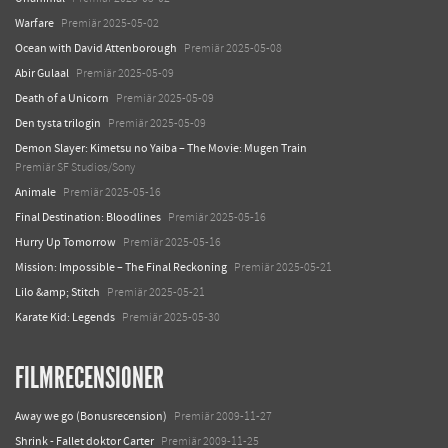
Warfare
Premiär 2025-05-02
Ocean with David Attenborough
Premiär 2025-05-08
Abir Gulaal
Premiär 2025-05-09
Death of a Unicorn
Premiär 2025-05-09
Den tysta trilogin
Premiär 2025-05-09
Demon Slayer: Kimetsu no Yaiba – The Movie: Mugen Train
Premiär SF Studios/Sony
Animale
Premiär 2025-05-16
Final Destination: Bloodlines
Premiär 2025-05-16
Hurry Up Tomorrow
Premiär 2025-05-16
Mission: Impossible – The Final Reckoning
Premiär 2025-05-21
Lilo &amp; Stitch
Premiär 2025-05-21
Karate Kid: Legends
Premiär 2025-05-30
FILMRECENSIONER
Away we go (Bonusrecension)
Premiär 2009-11-27
Shrink - Fallet doktor Carter
Premiär 2009-11-25