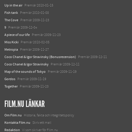
Up in the air
Premiär 2010-01-15
Fish tank
Premiär 2010-01-08
The Cove
Premiär 2009-11-23
9
Premiär 2009-12-04
A piece of our life
Premiär 2009-11-23
Miss Kicki
Premiär 2010-02-05
Metropia
Premiär 2009-11-27
Coco Chanel & Igor Stravinsky (Bonusrecension)
Premiär 2009-12-11
Coco Chanel & Igor Stravinsky
Premiär 2009-12-11
Map of the sounds of Tokyo
Premiär 2009-11-19
Gordos
Premiär 2009-11-19
Together
Premiär 2009-11-23
FILM.NU LÄNKAR
Om Film.nu
Historia, fakta och integritetspolicy
Kontakta Film.nu
Skriv ett mail
Redaktion
Vi som skriver för Film.nu