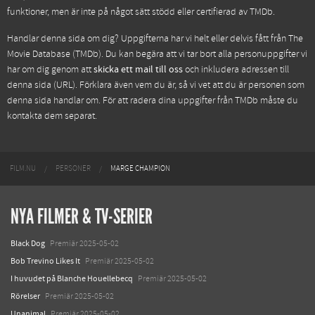
funktioner, men är inte på något sätt stödd eller certifierad av TMDb.
Handlar denna sida om dig? Uppgifterna har vi helt eller delvis fått från
The
Movie Database (TMDb)
. Du kan begära att vi tar bort alla personuppgifter vi
har om dig genom att
skicka ett mail till oss
och inkludera adressen till
denna sida (URL). Förklara även vem du är, så vi vet att du är personen som
denna sida handlar om. För att radera dina uppgifter från TMDb måste du
kontakta dem separat.
FILM.NU
PERSONER
MARGE CHAMPION
NYA FILMER & TV-SERIER
Black Dog
Premiär 2025-05-02
Bob Trevino Likes It
Premiär 2025-05-02
I huvudet på Blanche Houellebecq
Premiär 2025-05-02
Rörelser
Premiär 2025-05-02
Unanimal
Premiär 2025-05-02