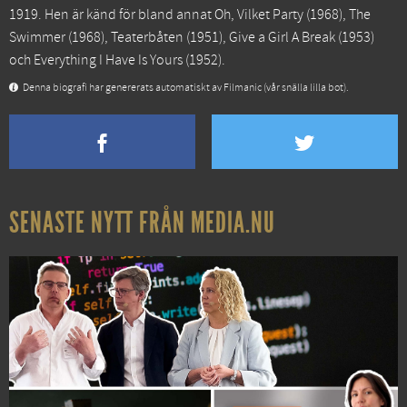
1919. Hen är känd för bland annat
Oh, Vilket Party
(1968),
The
Swimmer
(1968),
Teaterbåten
(1951),
Give a Girl A Break
(1953)
och
Everything I Have Is Yours
(1952).
Denna biografi har genererats automatiskt av Filmanic (vår snälla lilla bot).
SENASTE NYTT FRÅN MEDIA.NU