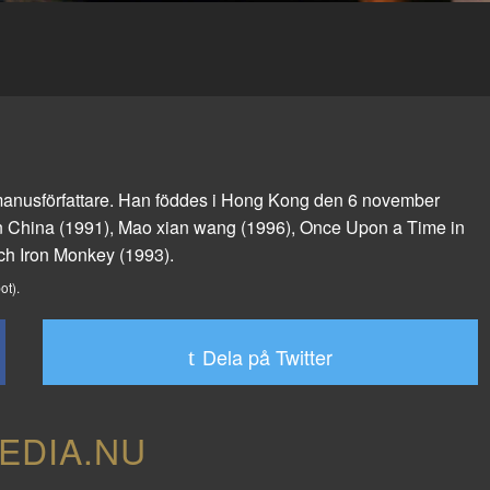
 manusförfattare. Han föddes i Hong Kong den 6 november
n China
(1991),
Mao xian wang
(1996),
Once Upon a Time in
och
Iron Monkey
(1993).
ot).
Dela på Twitter
EDIA.NU