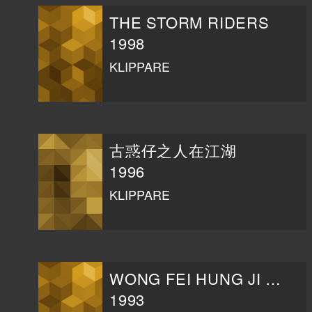
THE STORM RIDERS
1998
KLIPPARE
古惑仔之人在江湖
1996
KLIPPARE
WONG FEI HUNG JI SEI: WONG JE JI FUNG
1993