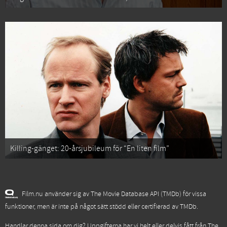
Killing-gänget: 20-årsjubileum för “En liten film”
Film.nu använder sig av The Movie Database API (TMDb) för vissa
funktioner, men är inte på något sätt stödd eller certifierad av TMDb.
Handlar denna sida om dig? Uppgifterna har vi helt eller delvis fått från
The