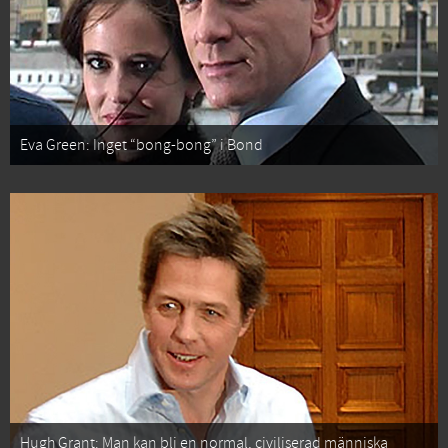
Eva Green: Inget “bong-bong” i Bond
Hugh Grant: Man kan bli en normal, civiliserad människa