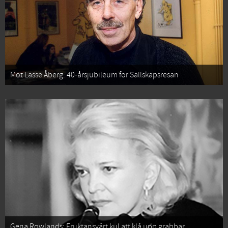
Möt Lasse Åberg: 40-årsjubileum för Sällskapsresan
Gena Rowlands: Fruktansvärt kul att klå upp grabbar