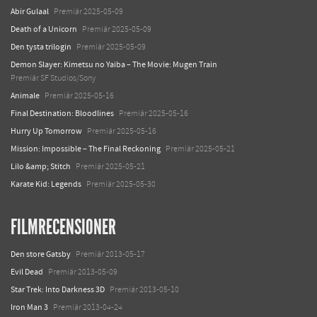
Abir Gulaal
Premiär 2025-05-09
Death of a Unicorn
Premiär 2025-05-09
Den tysta trilogin
Premiär 2025-05-09
Demon Slayer: Kimetsu no Yaiba – The Movie: Mugen Train
Premiär SF Studios/Sony
Animale
Premiär 2025-05-16
Final Destination: Bloodlines
Premiär 2025-05-16
Hurry Up Tomorrow
Premiär 2025-05-16
Mission: Impossible – The Final Reckoning
Premiär 2025-05-21
Lilo &amp; Stitch
Premiär 2025-05-21
Karate Kid: Legends
Premiär 2025-05-30
FILMRECENSIONER
Den store Gatsby
Premiär 2013-05-17
Evil Dead
Premiär 2013-05-09
Star Trek: Into Darkness 3D
Premiär 2013-05-10
Iron Man 3
Premiär 2013-04-24