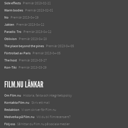
Side effects
Premiär 2013-02-21
Warm bodies
Premiär 2013-02-01
No
Premiär 2013-04-19
Jakten
Premiär 2013-04-12
Paradis: Tro
Premiär 2013-04-12
Oblivion
Premiär 2013-04-10
The place beyond the pines
Premiär 2013-04-05
Förtrollad av Paris
Premiär 2013-04-05
The host
Premiär 2013-03-27
Kon-Tiki
Premiär 2013-03-29
FILM.NU LÄNKAR
Om Film.nu
Historia, fakta och integritetspolicy
Kontakta Film.nu
Skriv ett mail
Redaktion
Vi som skriver för Film.nu
Medverka på Film.nu
Vill du bli filmrecensent?
Följ oss
Så hittar du Film.nu på sociala medier