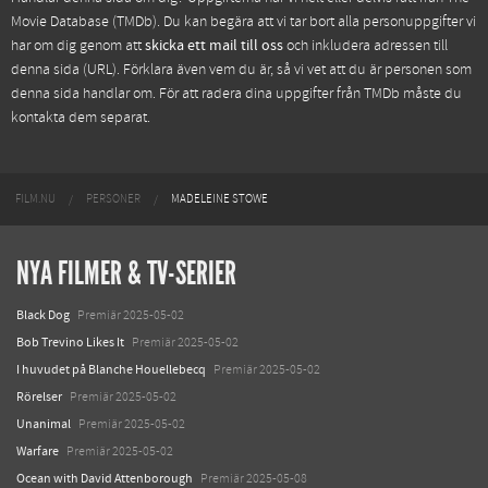
Movie Database (TMDb)
. Du kan begära att vi tar bort alla personuppgifter vi
har om dig genom att
skicka ett mail till oss
och inkludera adressen till
denna sida (URL). Förklara även vem du är, så vi vet att du är personen som
denna sida handlar om. För att radera dina uppgifter från TMDb måste du
kontakta dem separat.
FILM.NU
PERSONER
MADELEINE STOWE
NYA FILMER & TV-SERIER
Black Dog
Premiär 2025-05-02
Bob Trevino Likes It
Premiär 2025-05-02
I huvudet på Blanche Houellebecq
Premiär 2025-05-02
Rörelser
Premiär 2025-05-02
Unanimal
Premiär 2025-05-02
Warfare
Premiär 2025-05-02
Ocean with David Attenborough
Premiär 2025-05-08