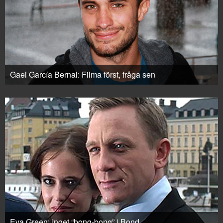
Gael García Bernal: Filma först, fråga sen
Eva Green: Inget “bong-bong” i Bond