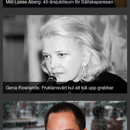
Möt Lasse Åberg: 40-årsjubileum för Sällskapsresan
Gena Rowlands: Fruktansvärt kul att klå upp grabbar