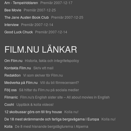
Arn - Tempelriddaren
Premiär 2007-12-17
Bee Movie
Premiär 2007-12-25
The Jane Austen Book Club
Premiär 2007-12-25
Interview
Premiär 2007-12-14
Good Luck Chuck
Premiär 2007-12-14
FILM.NU LÄNKAR
Om Film.nu
Historia, fakta och integritetspolicy
Kontakta Film.nu
Skriv ett mail
Redaktion
Vi som skriver för Film.nu
Medverka på Film.nu
Vill du bli filmrecensent?
Följ oss
Så hittar du Film.nu på sociala medier
Filmanic
Film.nu's English sister site – All about movies in English
Coohl
Upptäck & kolla videos!
12 skolbussar görs om till tiny house
Kolla nu!
De 18 mest skrämmande och farliga bergsvägarna i Europa
Kolla nu!
Kolla
De 8 mest hisnande bergstågturerna i Alperna