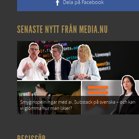
Dela på Facebook
SENASTE NYTT FRÅN MEDIA.NU
Smyginspelningar med ai, Substack på svenska – och kan
vi glömma hur man läser?