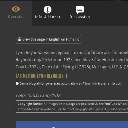
Översikt
Info & länkar
Diskussion
View this page in English on Filmanic
Lynn Reynolds var en regissör, manusförfattare och filmarbe
Reynolds dog 25 februari 1927, hen blev 37 år. Hen är känd 
Coach
(1924),
Chip of the Flying U
(1926),
Mr. Logan, U.S.A.
(1
LÄS MER OM LYNN REYNOLDS
Denna biografi har genererats automatiskt av Filmanic (vår snälla lilla bot).
Foto: Tomás Fano/flickr
Copyright Notice:
YouTube API
All images on this page are provided via the
unl
embedded on this website. For claims of copyright infringement, please contact