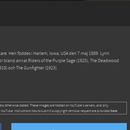
tare. Hen föddes i Harlem, Iowa, USA den 7 maj 1889. Lynn
för bland annat
Riders of the Purple Sage
(1925),
The Deadwood
918) och
The Gunfighter
(1923).
ess otherwise stated. These images are hosted on YouTube's servers, and only
here
 YouTube. Instructions how to submit a copyright removal request are provided
.