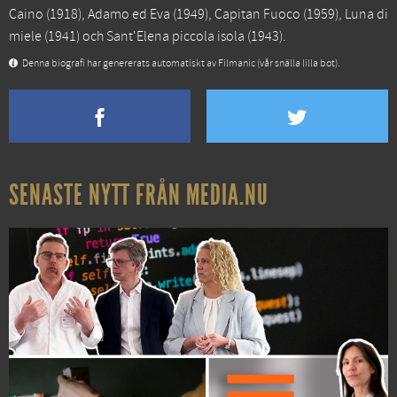
Caino
(1918),
Adamo ed Eva
(1949),
Capitan Fuoco
(1959),
Luna di
miele
(1941) och
Sant'Elena piccola isola
(1943).
Denna biografi har genererats automatiskt av Filmanic (vår snälla lilla bot).
SENASTE NYTT FRÅN MEDIA.NU