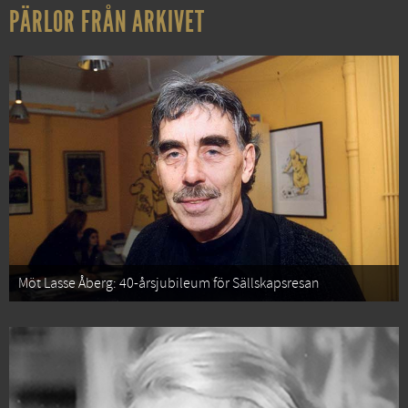
PÄRLOR FRÅN ARKIVET
Möt Lasse Åberg: 40-årsjubileum för Sällskapsresan