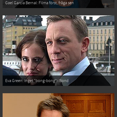
Gael García Bernal: Filma först, fråga sen
Eva Green: Inget “bong-bong” i Bond