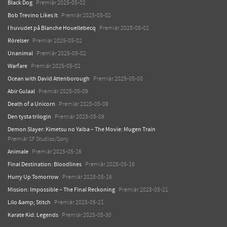
Black Dog
Premiär 2025-05-02
Bob Trevino Likes It
Premiär 2025-05-02
I huvudet på Blanche Houellebecq
Premiär 2025-05-02
Rörelser
Premiär 2025-05-02
Unanimal
Premiär 2025-05-02
Warfare
Premiär 2025-05-02
Ocean with David Attenborough
Premiär 2025-05-08
Abir Gulaal
Premiär 2025-05-09
Death of a Unicorn
Premiär 2025-05-09
Den tysta trilogin
Premiär 2025-05-09
Demon Slayer: Kimetsu no Yaiba – The Movie: Mugen Train
Premiär SF Studios/Sony
Animale
Premiär 2025-05-16
Final Destination: Bloodlines
Premiär 2025-05-16
Hurry Up Tomorrow
Premiär 2025-05-16
Mission: Impossible – The Final Reckoning
Premiär 2025-05-21
Lilo &amp; Stitch
Premiär 2025-05-21
Karate Kid: Legends
Premiär 2025-05-30