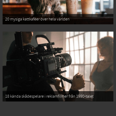
20 mysiga kattkaféer över hela världen
18 kända skådespelare i reklamfilmer från 1990-talet