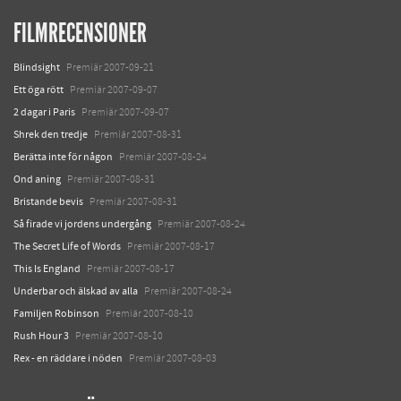
FILMRECENSIONER
Blindsight
Premiär 2007-09-21
Ett öga rött
Premiär 2007-09-07
2 dagar i Paris
Premiär 2007-09-07
Shrek den tredje
Premiär 2007-08-31
Berätta inte för någon
Premiär 2007-08-24
Ond aning
Premiär 2007-08-31
Bristande bevis
Premiär 2007-08-31
Så firade vi jordens undergång
Premiär 2007-08-24
The Secret Life of Words
Premiär 2007-08-17
This Is England
Premiär 2007-08-17
Underbar och älskad av alla
Premiär 2007-08-24
Familjen Robinson
Premiär 2007-08-10
Rush Hour 3
Premiär 2007-08-10
Rex - en räddare i nöden
Premiär 2007-08-03