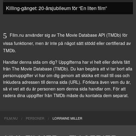
Killing-gänget: 20-årsjubileum för “En liten film”
Film.nu använder sig av The Movie Database API (TMDb) för
vissa funktioner, men är inte på något sätt stödd eller certifierad av
TMDb.
Handlar denna sida om dig? Uppgifterna har vi helt eller delvis fått
från
The Movie Database (TMDb)
. Du kan begära att vi tar bort alla
personuppgifter vi har om dig genom att
skicka ett mail till oss
och
inkludera adressen till denna sida (URL). Förklara även vem du är,
så vi vet att du är personen som denna sida handlar om. För att
radera dina uppgifter från TMDb måste du kontakta dem separat.
FILM.NU
PERSONER
LORRAINE MILLER