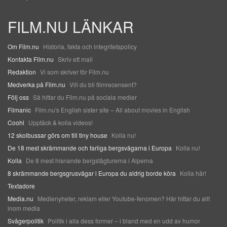
FILM.NU LÄNKAR
Om Film.nu
Historia, fakta och integritetspolicy
Kontakta Film.nu
Skriv ett mail
Redaktion
Vi som skriver för Film.nu
Medverka på Film.nu
Vill du bli filmrecensent?
Följ oss
Så hittar du Film.nu på sociala medier
Filmanic
Film.nu's English sister site – All about movies in English
Coohl
Upptäck & kolla videos!
12 skolbussar görs om till tiny house
Kolla nu!
De 18 mest skrämmande och farliga bergsvägarna i Europa
Kolla nu!
Kolla
De 8 mest hisnande bergstågturerna i Alperna
8 skrämmande bergsgrusvägar i Europa du aldrig borde köra
Kolla här!
Textadore
Media.nu
Medienyheter, reklam eller Youtube-fenomen? Här hittar du allt
inom media
Svågerpolitik
Politik i alla dess former – i bland med en udd av humor