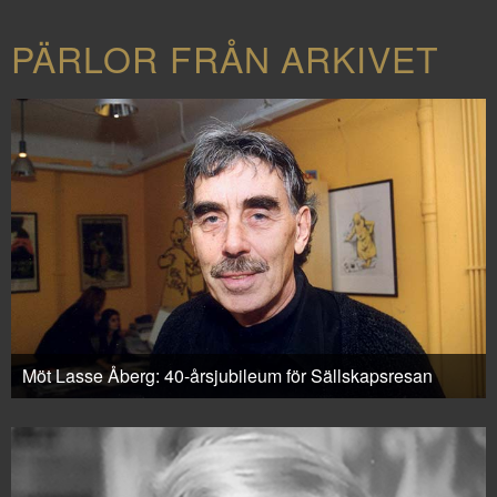
PÄRLOR FRÅN ARKIVET
Möt Lasse Åberg: 40-årsjubileum för Sällskapsresan