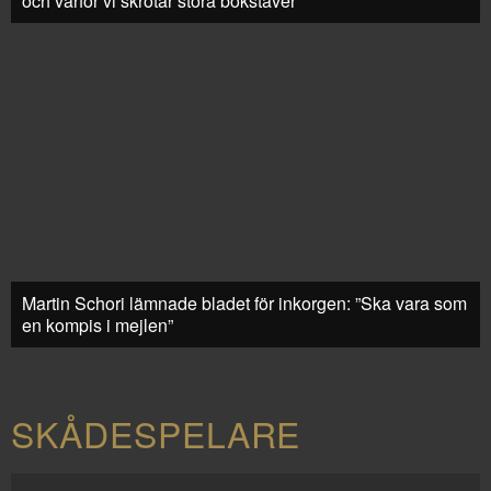
och varför vi skrotar stora bokstäver
Martin Schori lämnade bladet för inkorgen: ”Ska vara som
en kompis i mejlen”
SKÅDESPELARE