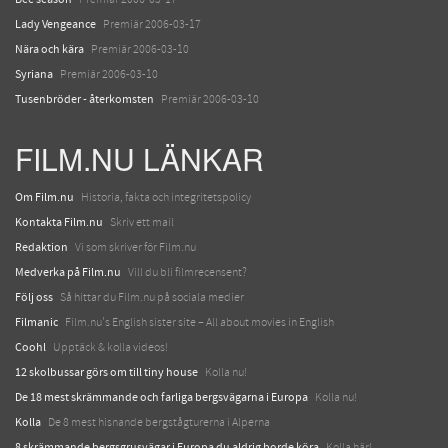
Lady Vengeance
Premiär 2006-03-17
Nära och kära
Premiär 2006-03-10
Syriana
Premiär 2006-03-10
Tusenbröder - återkomsten
Premiär 2006-03-10
FILM.NU LÄNKAR
Om Film.nu
Historia, fakta och integritetspolicy
Kontakta Film.nu
Skriv ett mail
Redaktion
Vi som skriver för Film.nu
Medverka på Film.nu
Vill du bli filmrecensent?
Följ oss
Så hittar du Film.nu på sociala medier
Filmanic
Film.nu's English sister site – All about movies in English
Coohl
Upptäck & kolla videos!
12 skolbussar görs om till tiny house
Kolla nu!
De 18 mest skrämmande och farliga bergsvägarna i Europa
Kolla nu!
Kolla
De 8 mest hisnande bergstågturerna i Alperna
8 skrämmande bergsgrusvägar i Europa du aldrig borde köra
Kolla här!