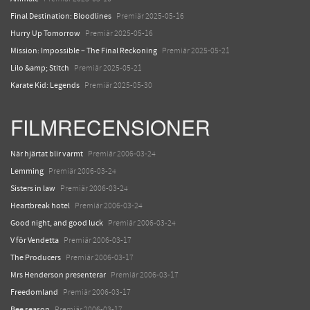
Final Destination: Bloodlines
Premiär 2025-05-16
Hurry Up Tomorrow
Premiär 2025-05-16
Mission: Impossible – The Final Reckoning
Premiär 2025-05-21
Lilo &amp; Stitch
Premiär 2025-05-21
Karate Kid: Legends
Premiär 2025-05-30
FILMRECENSIONER
När hjärtat blir varmt
Premiär 2006-03-24
Lemming
Premiär 2006-03-24
Sisters in law
Premiär 2006-03-24
Heartbreak hotel
Premiär 2006-03-24
Good night, and good luck
Premiär 2006-03-24
V för Vendetta
Premiär 2006-03-17
The Producers
Premiär 2006-03-17
Mrs Henderson presenterar
Premiär 2006-03-17
Freedomland
Premiär 2006-03-17
Bee season
Premiär 2006-03-17