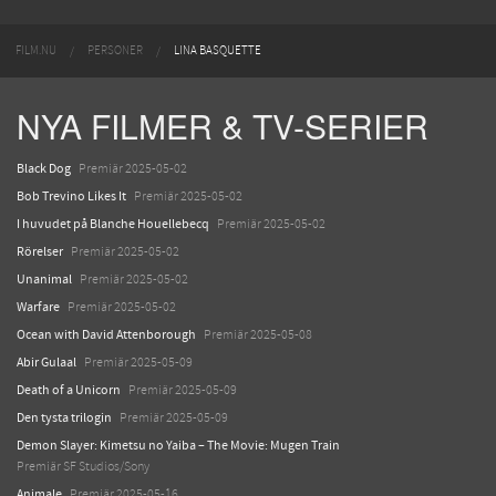
FILM.NU
PERSONER
LINA BASQUETTE
NYA FILMER & TV-SERIER
Black Dog
Premiär 2025-05-02
Bob Trevino Likes It
Premiär 2025-05-02
I huvudet på Blanche Houellebecq
Premiär 2025-05-02
Rörelser
Premiär 2025-05-02
Unanimal
Premiär 2025-05-02
Warfare
Premiär 2025-05-02
Ocean with David Attenborough
Premiär 2025-05-08
Abir Gulaal
Premiär 2025-05-09
Death of a Unicorn
Premiär 2025-05-09
Den tysta trilogin
Premiär 2025-05-09
Demon Slayer: Kimetsu no Yaiba – The Movie: Mugen Train
Premiär SF Studios/Sony
Animale
Premiär 2025-05-16