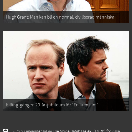
Hugh Grant: Man kan bli en normal, civiliserad människa
Killing-gänget: 20-årsjubileum för “En liten film”
Film.nu använder sig av The Movie Database API (TMDb) för vissa