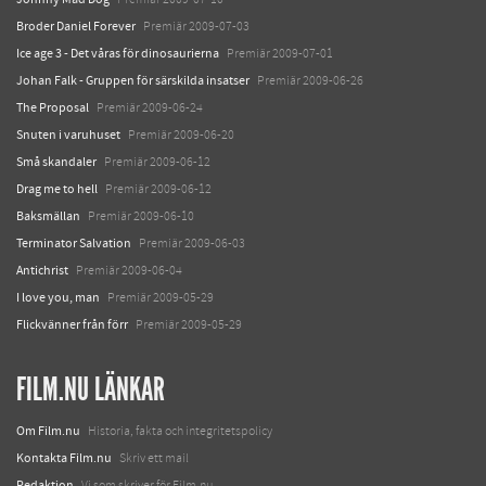
Broder Daniel Forever
Premiär 2009-07-03
Ice age 3 - Det våras för dinosaurierna
Premiär 2009-07-01
Johan Falk - Gruppen för särskilda insatser
Premiär 2009-06-26
The Proposal
Premiär 2009-06-24
Snuten i varuhuset
Premiär 2009-06-20
Små skandaler
Premiär 2009-06-12
Drag me to hell
Premiär 2009-06-12
Baksmällan
Premiär 2009-06-10
Terminator Salvation
Premiär 2009-06-03
Antichrist
Premiär 2009-06-04
I love you, man
Premiär 2009-05-29
Flickvänner från förr
Premiär 2009-05-29
FILM.NU LÄNKAR
Om Film.nu
Historia, fakta och integritetspolicy
Kontakta Film.nu
Skriv ett mail
Redaktion
Vi som skriver för Film.nu