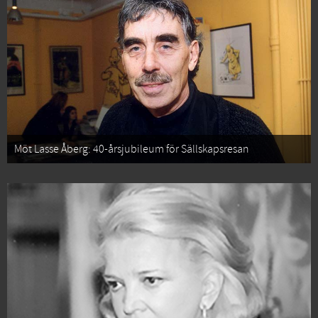
Möt Lasse Åberg: 40-årsjubileum för Sällskapsresan