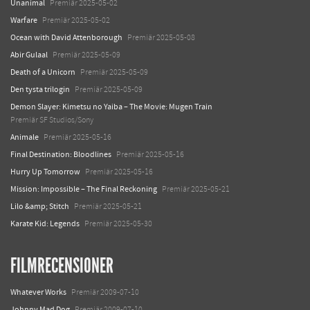
Unanimal
Premiär 2025-05-02
Warfare
Premiär 2025-05-02
Ocean with David Attenborough
Premiär 2025-05-08
Abir Gulaal
Premiär 2025-05-09
Death of a Unicorn
Premiär 2025-05-09
Den tysta trilogin
Premiär 2025-05-09
Demon Slayer: Kimetsu no Yaiba – The Movie: Mugen Train
Premiär SF Studios/Sony
Animale
Premiär 2025-05-16
Final Destination: Bloodlines
Premiär 2025-05-16
Hurry Up Tomorrow
Premiär 2025-05-16
Mission: Impossible – The Final Reckoning
Premiär 2025-05-21
Lilo &amp; Stitch
Premiär 2025-05-21
Karate Kid: Legends
Premiär 2025-05-30
FILMRECENSIONER
Whatever Works
Premiär 2009-07-10
Johnny Mad Dog
Premiär 2009-07-10