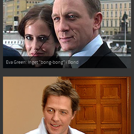
Eva Green: Inget “bong-bong” i Bond