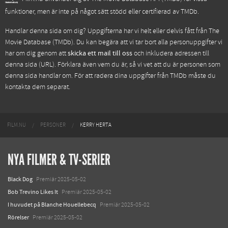
funktioner, men är inte på något sätt stödd eller certifierad av TMDb.
Handlar denna sida om dig? Uppgifterna har vi helt eller delvis fått från
The
Movie Database (TMDb)
. Du kan begära att vi tar bort alla personuppgifter vi
har om dig genom att
skicka ett mail till oss
och inkludera adressen till
denna sida (URL). Förklara även vem du är, så vi vet att du är personen som
denna sida handlar om. För att radera dina uppgifter från TMDb måste du
kontakta dem separat.
FILM.NU
PERSONER
KERRY HERTA
NYA FILMER & TV-SERIER
Black Dog
Premiär 2025-05-02
Bob Trevino Likes It
Premiär 2025-05-02
I huvudet på Blanche Houellebecq
Premiär 2025-05-02
Rörelser
Premiär 2025-05-02