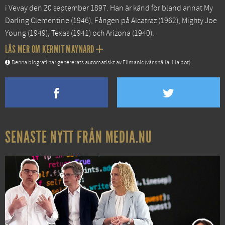
i Vevay den 20 september 1897. Han är känd för bland annat
My
Darling Clementine
(1946),
Fången på Alcatraz
(1962),
Mighty Joe
Young
(1949),
Texas
(1941) och
Arizona
(1940).
LÄS MER OM KERMIT MAYNARD
Denna biografi har genererats automatiskt av Filmanic (vår snälla lilla bot).
SENASTE NYTT FRÅN MEDIA.NU