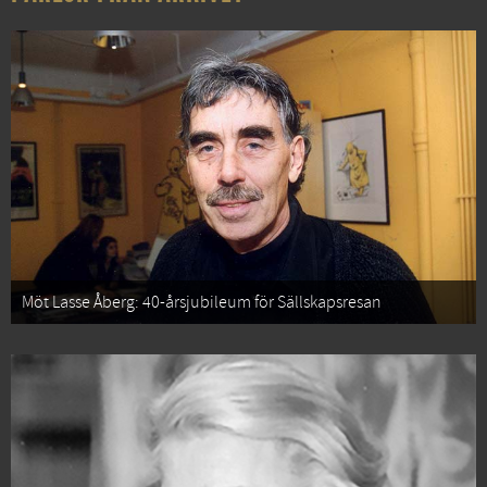
Möt Lasse Åberg: 40-årsjubileum för Sällskapsresan