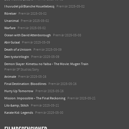
I huvudet på Blanche Houellebecq
Premiär 2025-05-02
Rörelser
Premiär 2025-05-02
Unanimal
Premiär 2025-05-02
Warfare
Premiär 2025-05-02
Ocean with David Attenborough
Premiär 2025-05-08
Abir Gulaal
Premiär 2025-05-09
Death of a Unicorn
Premiär 2025-05-09
Den tysta trilogin
Premiär 2025-05-09
Demon Slayer: Kimetsu no Yaiba – The Movie: Mugen Train
Premiär SF Studios/Sony
Animale
Premiär 2025-05-16
Final Destination: Bloodlines
Premiär 2025-05-16
Hurry Up Tomorrow
Premiär 2025-05-16
Mission: Impossible – The Final Reckoning
Premiär 2025-05-21
Lilo &amp; Stitch
Premiär 2025-05-21
Karate Kid: Legends
Premiär 2025-05-30