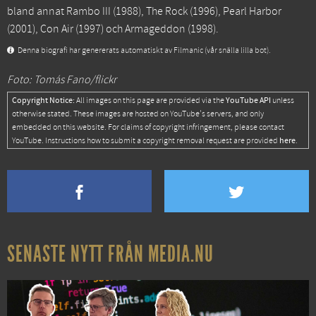
bland annat
Rambo III
(1988),
The Rock
(1996),
Pearl Harbor
(2001),
Con Air
(1997) och
Armageddon
(1998).
Denna biografi har genererats automatiskt av Filmanic (vår snälla lilla bot).
Foto: Tomás Fano/flickr
Copyright Notice:
YouTube API
All images on this page are provided via the
unless
otherwise stated. These images are hosted on YouTube's servers, and only
embedded on this website. For claims of copyright infringement, please contact
here
YouTube. Instructions how to submit a copyright removal request are provided
.
SENASTE NYTT FRÅN MEDIA.NU