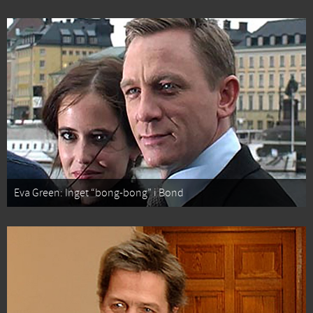
Eva Green: Inget “bong-bong” i Bond