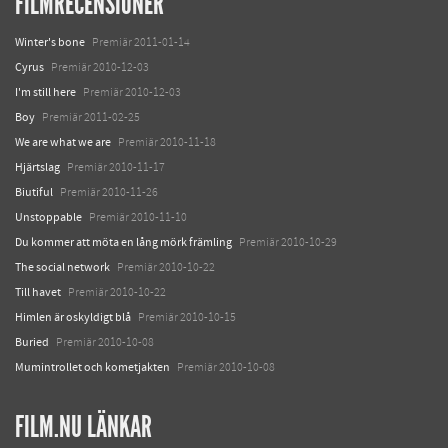
FILMRECENSIONER
Winter's bone
Premiär 2011-01-14
Cyrus
Premiär 2010-12-03
I'm still here
Premiär 2010-12-03
Boy
Premiär 2011-02-25
We are what we are
Premiär 2010-11-18
Hjärtslag
Premiär 2010-11-17
Biutiful
Premiär 2010-11-26
Unstoppable
Premiär 2010-11-10
Du kommer att möta en lång mörk främling
Premiär 2010-10-29
The social network
Premiär 2010-10-22
Till havet
Premiär 2010-10-22
Himlen är oskyldigt blå
Premiär 2010-10-15
Buried
Premiär 2010-10-08
Mumintrollet och kometjakten
Premiär 2010-10-08
FILM.NU LÄNKAR