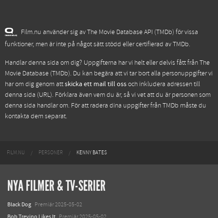
Film.nu använder sig av The Movie Database API (TMDb) för vissa
funktioner, men är inte på något sätt stödd eller certifierad av TMDb.
Handlar denna sida om dig? Uppgifterna har vi helt eller delvis fått från
The
Movie Database (TMDb)
. Du kan begära att vi tar bort alla personuppgifter vi
har om dig genom att
skicka ett mail till oss
och inkludera adressen till
denna sida (URL). Förklara även vem du är, så vi vet att du är personen som
denna sida handlar om. För att radera dina uppgifter från TMDb måste du
kontakta dem separat.
FILM.NU
PERSONER
KENNY BATES
NYA FILMER & TV-SERIER
Black Dog
Premiär 2025-05-02
Bob Trevino Likes It
Premiär 2025-05-02