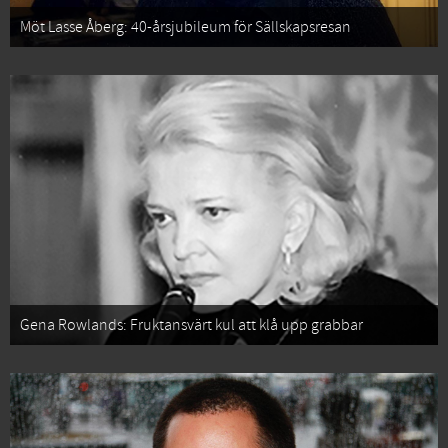
Möt Lasse Åberg: 40-årsjubileum för Sällskapsresan
Gena Rowlands: Fruktansvärt kul att klå upp grabbar