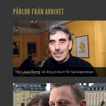
PÄRLOR FRÅN ARKIVET
Möt Lasse Åberg: 40-årsjubileum för Sällskapsresan