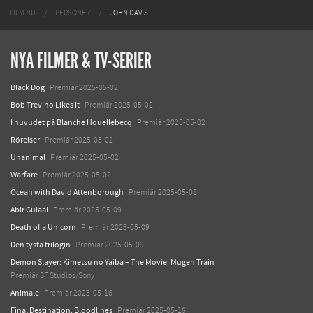
FILM.NU
PERSONER
JOHN DAVIS
NYA FILMER & TV-SERIER
Black Dog
Premiär 2025-05-02
Bob Trevino Likes It
Premiär 2025-05-02
I huvudet på Blanche Houellebecq
Premiär 2025-05-02
Rörelser
Premiär 2025-05-02
Unanimal
Premiär 2025-05-02
Warfare
Premiär 2025-05-02
Ocean with David Attenborough
Premiär 2025-05-08
Abir Gulaal
Premiär 2025-05-09
Death of a Unicorn
Premiär 2025-05-09
Den tysta trilogin
Premiär 2025-05-09
Demon Slayer: Kimetsu no Yaiba – The Movie: Mugen Train
Premiär SF Studios/Sony
Animale
Premiär 2025-05-16
Final Destination: Bloodlines
Premiär 2025-05-16