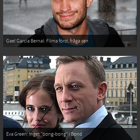
Gael García Bernal: Filma först, fråga sen
Eva Green: Inget “bong-bong” i Bond