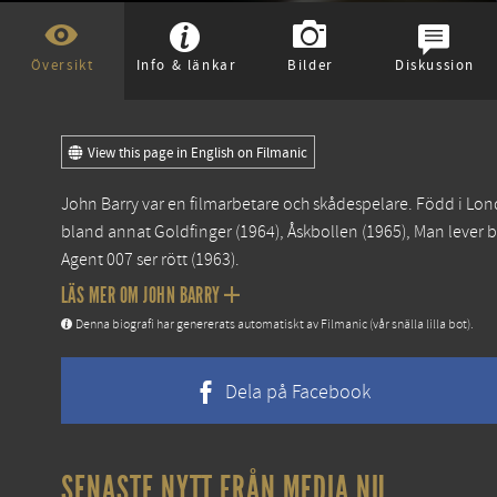
Översikt
Info & länkar
Bilder
Diskussion
View this page in English on Filmanic
John Barry var en filmarbetare och skådespelare. Född i Lond
bland annat
Goldfinger
(1964),
Åskbollen
(1965),
Man lever b
Agent 007 ser rött
(1963).
LÄS MER OM JOHN BARRY
Denna biografi har genererats automatiskt av Filmanic (vår snälla lilla bot).
Dela på Facebook
SENASTE NYTT FRÅN MEDIA.NU