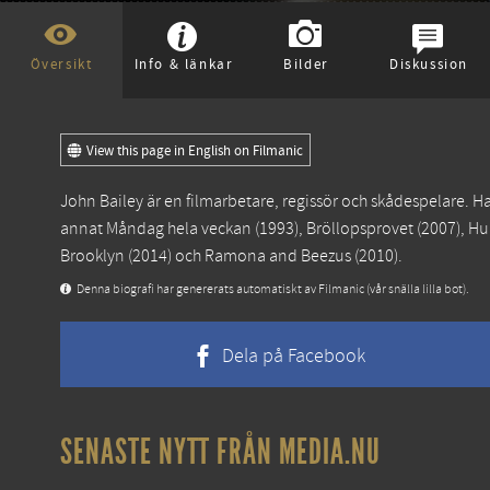
Översikt
Info & länkar
Bilder
Diskussion
View this page in English on Filmanic
John Bailey är en filmarbetare, regissör och skådespelare. H
annat
Måndag hela veckan
(1993),
Bröllopsprovet
(2007),
Hur
Brooklyn
(2014) och
Ramona and Beezus
(2010).
Denna biografi har genererats automatiskt av Filmanic (vår snälla lilla bot).
Dela på Facebook
SENASTE NYTT FRÅN MEDIA.NU