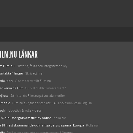
ILM.NU LÄNKAR
m Film.nu
Historia, fakta och integritetspolicy
ontakta Film.nu
Skriv ett mail
edaktion
Vi som skriver för Film.nu
edverka på Film.nu
Vill du bli filmrecensent?
lj oss
Så hittar du Film.nu på sociala medier
ilmanic
Film.nu's English sister site – All about movies in English
oohl
Upptäck & kolla videos!
 skolbussar görs om till tiny house
Kolla nu!
e 18 mest skrämmande och farliga bergsvägarna i Europa
Kolla nu!
olla
De 8 mest hisnande bergstågturerna i Alperna