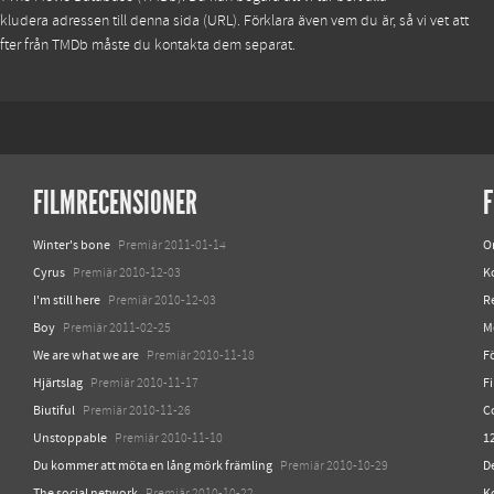
kludera adressen till denna sida (URL). Förklara även vem du är, så vi vet att
ifter från TMDb måste du kontakta dem separat.
FILMRECENSIONER
F
Winter's bone
O
Premiär 2011-01-14
Cyrus
K
Premiär 2010-12-03
I'm still here
R
Premiär 2010-12-03
Boy
M
Premiär 2011-02-25
We are what we are
Fö
Premiär 2010-11-18
Hjärtslag
F
Premiär 2010-11-17
Biutiful
C
Premiär 2010-11-26
Unstoppable
12
Premiär 2010-11-10
Du kommer att möta en lång mörk främling
D
Premiär 2010-10-29
The social network
K
Premiär 2010-10-22