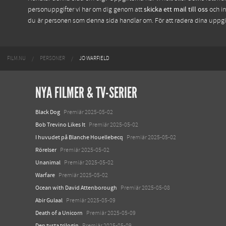
personuppgifter vi har om dig genom att
skicka ett mail till oss
och in
du är personen som denna sida handlar om. För att radera dina uppg
FILM.NU
PERSONER
JO WARFIELD
NYA FILMER & TV-SERIER
Black Dog
Premiär 2025-05-02
Bob Trevino Likes It
Premiär 2025-05-02
I huvudet på Blanche Houellebecq
Premiär 2025-05-02
Rörelser
Premiär 2025-05-02
Unanimal
Premiär 2025-05-02
Warfare
Premiär 2025-05-02
Ocean with David Attenborough
Premiär 2025-05-08
Abir Gulaal
Premiär 2025-05-09
Death of a Unicorn
Premiär 2025-05-09
Den tysta trilogin
Premiär 2025-05-09