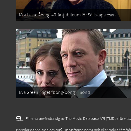
Möt Lasse Åberg: 40-årsjubileum för Sällskapsresan
Eva Green: Inget “bong-bong” i Bond
Film.nu använder sig av The Movie Database API (TMDb) för vissa 
Handlar denna sida om dig? Uppgifterna har vi helt eller delvis fått fr