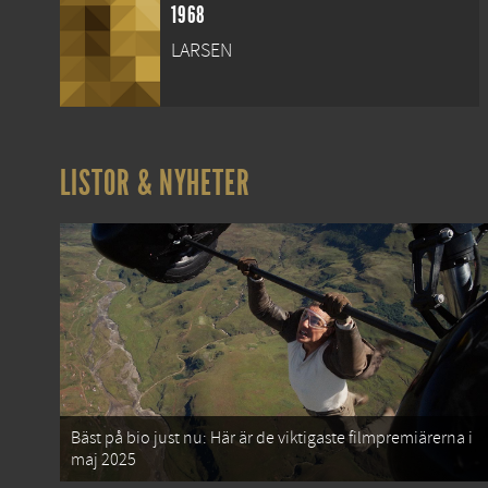
1968
LARSEN
LISTOR & NYHETER
Bäst på bio just nu: Här är de viktigaste filmpremiärerna i
maj 2025