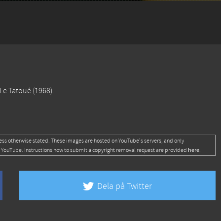
Le Tatoué
(1968).
ess otherwise stated. These images are hosted on YouTube's servers, and only
here
 YouTube. Instructions how to submit a copyright removal request are provided
.
Dela på Twitter