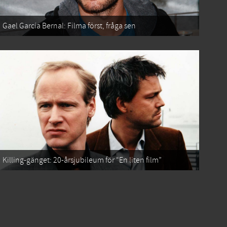
Gael García Bernal: Filma först, fråga sen
Killing-gänget: 20-årsjubileum för “En liten film”