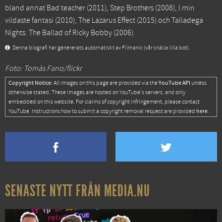
bland annat
Bad teacher
(2011),
Step Brothers
(2008),
I min
vildaste fantasi
(2010),
The Lazarus Effect
(2015) och
Talladega
Nights: The Ballad of Ricky Bobby
(2006).
Denna biografi har genererats automatiskt av Filmanic (vår snälla lilla bot).
Foto: Tomás Fano/flickr
Copyright Notice:
YouTube API
All images on this page are provided via the
unless
otherwise stated. These images are hosted on YouTube's servers, and only
embedded on this website. For claims of copyright infringement, please contact
here
YouTube. Instructions how to submit a copyright removal request are provided
.
SENASTE NYTT FRÅN MEDIA.NU