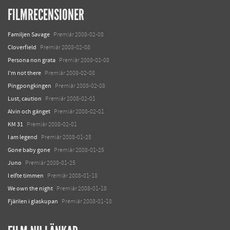
FILMRECENSIONER
Familjen Savage
Premiär 2008-02-08
Cloverfield
Premiär 2008-02-08
Persona non grata
Premiär 2008-02-08
I'm not there
Premiär 2008-02-08
Pingpongkingen
Premiär 2008-02-08
Lust, caution
Premiär 2008-02-01
Alvin och gänget
Premiär 2008-02-01
KM 31
Premiär 2008-02-01
I am legend
Premiär 2008-01-25
Gone baby gone
Premiär 2008-01-25
Juno
Premiär 2008-01-25
I elfte timmen
Premiär 2008-01-18
We own the night
Premiär 2008-01-18
Fjärilen i glaskupan
Premiär 2008-01-18