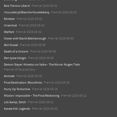
Bob Trevino Likes It
Premiär 2025-05-02
I huvudet på Blanche Houellebecq
Premiär 2025-05-02
Rörelser
Premiär 2025-05-02
Unanimal
Premiär 2025-05-02
Warfare
Premiär 2025-05-02
Ocean with David Attenborough
Premiär 2025-05-08
Abir Gulaal
Premiär 2025-05-09
Death of a Unicorn
Premiär 2025-05-09
Den tysta trilogin
Premiär 2025-05-09
Demon Slayer: Kimetsu no Yaiba – The Movie: Mugen Train
Premiär SF Studios/Sony
Animale
Premiär 2025-05-16
Final Destination: Bloodlines
Premiär 2025-05-16
Hurry Up Tomorrow
Premiär 2025-05-16
Mission: Impossible – The Final Reckoning
Premiär 2025-05-21
Lilo &amp; Stitch
Premiär 2025-05-21
Karate Kid: Legends
Premiär 2025-05-30