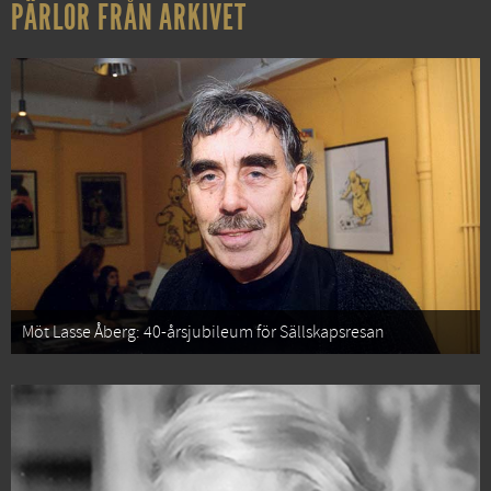
PÄRLOR FRÅN ARKIVET
Möt Lasse Åberg: 40-årsjubileum för Sällskapsresan