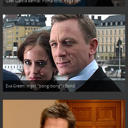
Gael García Bernal: Filma först, fråga sen
Eva Green: Inget “bong-bong” i Bond