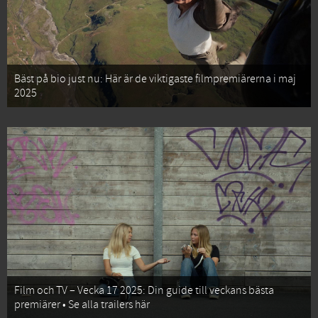
Bäst på bio just nu: Här är de viktigaste filmpremiärerna i maj
2025
Film och TV – Vecka 17 2025: Din guide till veckans bästa
premiärer • Se alla trailers här