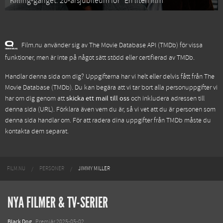
Killing-gänget: 20-årsjubileum för “En liten film”
Film.nu använder sig av The Movie Database API (TMDb) för vissa
funktioner, men är inte på något sätt stödd eller certifierad av TMDb.
Handlar denna sida om dig? Uppgifterna har vi helt eller delvis fått från
The
Movie Database (TMDb)
. Du kan begära att vi tar bort alla personuppgifter vi
har om dig genom att
skicka ett mail till oss
och inkludera adressen till
denna sida (URL). Förklara även vem du är, så vi vet att du är personen som
denna sida handlar om. För att radera dina uppgifter från TMDb måste du
kontakta dem separat.
FILM.NU
PERSONER
JIMMY MILLER
NYA FILMER & TV-SERIER
Black Dog
Premiär 2025-05-02