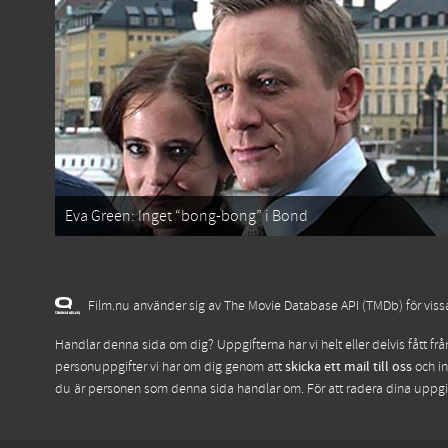
Eva Green: Inget “bong-bong” i Bond
Film.nu använder sig av The Movie Database API (TMDb) för vissa 
Handlar denna sida om dig? Uppgifterna har vi helt eller delvis fått fr
personuppgifter vi har om dig genom att
skicka ett mail till oss
och in
du är personen som denna sida handlar om. För att radera dina uppg