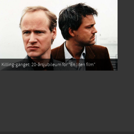
Killing-gänget: 20-årsjubileum för “En liten film”