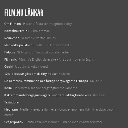
FILM.NU LÄNKAR
Om Film.nu
Historia, fakta och integritetspolicy
Kontakta Film.nu
Skriv ett mail
Redaktion
Vi som skriver för Film.nu
Medverka på Film.nu
Vill du bli filmrecensent?
Följ oss
Så hittar du Film.nu på sociala medier
Filmanic
Film.nu's English sister site – All about movies in English
Coohl
Upptäck & kolla videos!
12 skolbussar görs om till tiny house
Kolla nu!
De 18 mest skrämmande och farliga bergsvägarna i Europa
Kolla nu!
Kolla
De 8 mest hisnande bergstågturerna i Alperna
8 skrämmande bergsgrusvägar i Europa du aldrig borde köra
Kolla här!
Textadore
Media.nu
Medienyheter, reklam eller Youtube-fenomen? Här hittar du allt inom
media
Svågerpolitik
Politik i alla dess former – i bland med en udd av humor