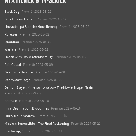
NYA FILMER & TV-SERIER
Black Dog
Premiär 2025-05-02
Bob Trevino Likes It
Premiär 2025-05-02
I huvudet på Blanche Houellebecq
Premiär 2025-05-02
Rörelser
Premiär 2025-05-02
Unanimal
Premiär 2025-05-02
Warfare
Premiär 2025-05-02
Ocean with David Attenborough
Premiär 2025-05-08
Abir Gulaal
Premiär 2025-05-09
Death of a Unicorn
Premiär 2025-05-09
Den tysta trilogin
Premiär 2025-05-09
Demon Slayer: Kimetsu no Yaiba – The Movie: Mugen Train
Premiär SF Studios/Sony
Animale
Premiär 2025-05-16
Final Destination: Bloodlines
Premiär 2025-05-16
Hurry Up Tomorrow
Premiär 2025-05-16
Mission: Impossible – The Final Reckoning
Premiär 2025-05-21
Lilo &amp; Stitch
Premiär 2025-05-21