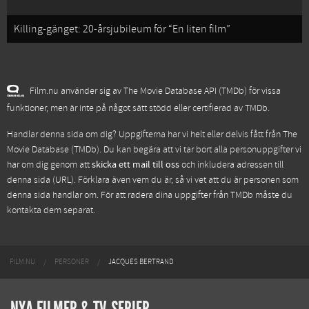
Killing-gänget: 20-årsjubileum för “En liten film”
Film.nu använder sig av The Movie Database API (TMDb) för vissa
funktioner, men är inte på något sätt stödd eller certifierad av TMDb.
Handlar denna sida om dig? Uppgifterna har vi helt eller delvis fått från
The
Movie Database (TMDb)
. Du kan begära att vi tar bort alla personuppgifter vi
har om dig genom att
skicka ett mail till oss
och inkludera adressen till
denna sida (URL). Förklara även vem du är, så vi vet att du är personen som
denna sida handlar om. För att radera dina uppgifter från TMDb måste du
kontakta dem separat.
FILM.NU
PERSONER
JACQUES BERTRAND