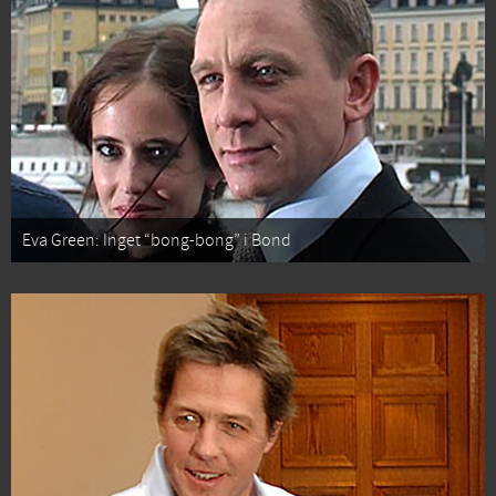
Eva Green: Inget “bong-bong” i Bond