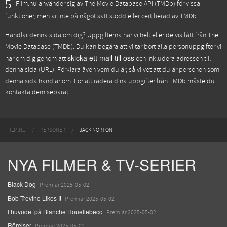
Film.nu använder sig av The Movie Database API (TMDb) för vissa
funktioner, men är inte på något sätt stödd eller certifierad av TMDb.
Handlar denna sida om dig? Uppgifterna har vi helt eller delvis fått från
The
Movie Database (TMDb)
. Du kan begära att vi tar bort alla personuppgifter vi
skicka ett mail till oss
har om dig genom att
och inkludera adressen till
denna sida (URL). Förklara även vem du är, så vi vet att du är personen som
denna sida handlar om. För att radera dina uppgifter från TMDb måste du
kontakta dem separat.
FILM.NU
PERSONER
JACK NORTON
NYA FILMER & TV-SERIER
Black Dog
Premiär 2025-05-02
Bob Trevino Likes It
Premiär 2025-05-02
I huvudet på Blanche Houellebecq
Premiär 2025-05-02
Rörelser
Premiär 2025-05-02