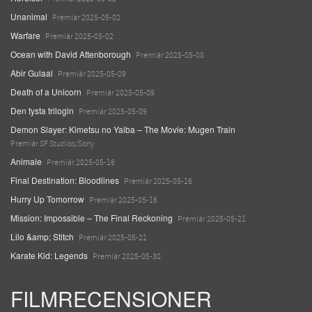
Unanimal
Premiär 2025-05-02
Warfare
Premiär 2025-05-02
Ocean with David Attenborough
Premiär 2025-05-08
Abir Gulaal
Premiär 2025-05-09
Death of a Unicorn
Premiär 2025-05-09
Den tysta trilogin
Premiär 2025-05-09
Demon Slayer: Kimetsu no Yaiba – The Movie: Mugen Train
Premiär SF Studios/Sony
Animale
Premiär 2025-05-16
Final Destination: Bloodlines
Premiär 2025-05-16
Hurry Up Tomorrow
Premiär 2025-05-16
Mission: Impossible – The Final Reckoning
Premiär 2025-05-21
Lilo &amp; Stitch
Premiär 2025-05-21
Karate Kid: Legends
Premiär 2025-05-30
FILMRECENSIONER