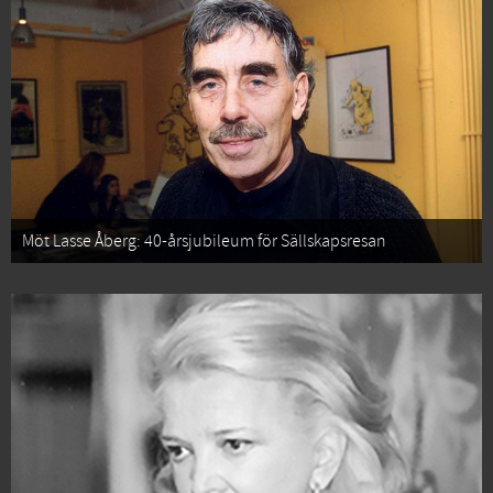
Möt Lasse Åberg: 40-årsjubileum för Sällskapsresan