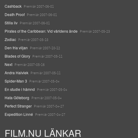
Cashback
Premiär 2007-06-01
Death Proof
Premiär 2007-06-01
Stilla liv
Premiär 2007-06-01
Pirates of the Caribbean: Vid världens ände
Premiär 2007-05-23
Zodiac
Premiär 2007-05-18
Den fria viljan
Premiär 2007-10-12
Blades of Glory
Premiär 2007-05-11
Next
Premiär 2007-05-16
Andra Halvlek
Premiär 2007-05-11
Spider-Man 3
Premiär 2007-05-04
En studie i hämnd
Premiär 2007-05-04
Hata Göteborg
Premiär 2007-05-04
Perfect Stranger
Premiär 2007-04-27
Expedition Linné
Premiär 2007-04-27
FILM.NU LÄNKAR