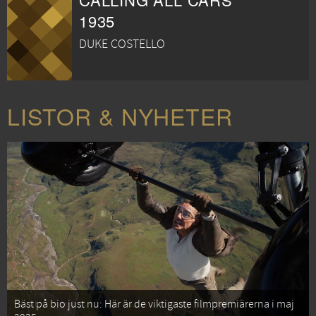
1935
DUKE COSTELLO
LISTOR & NYHETER
Bäst på bio just nu: Här är de viktigaste filmpremiärerna i maj