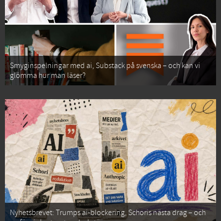
Smyginspelningar med ai, Substack på svenska – och kan vi
glömma hur man läser?
Nyhetsbrevet: Trumps ai-blockering, Schoris nästa drag – och