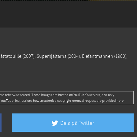
åttatouille
(2007),
Superhjältarna
(2004),
Elefantmannen
(1980),
ess otherwise stated. These images are hosted on YouTube's servers, and only
here
 YouTube. Instructions how to submit a copyright removal request are provided
.
Dela på Twitter