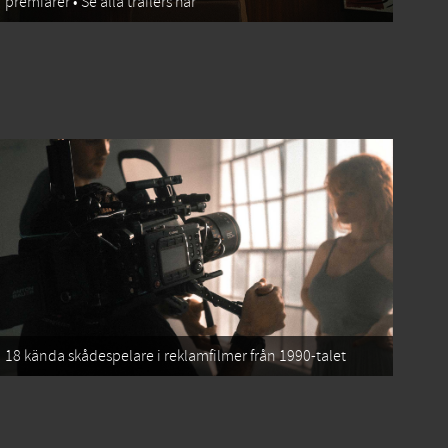
premiärer • Se alla trailers här
18 kända skådespelare i reklamfilmer från 1990-talet