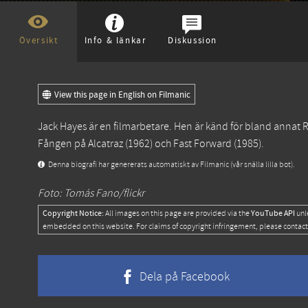
Översikt
Info & länkar
Diskussion
View this page in English on Filmanic
Jack Hayes är en filmarbetare. Hen är känd för bland annat
R
Fången på Alcatraz
(1962) och
Fast Forward
(1985).
Denna biografi har genererats automatiskt av Filmanic (vår snälla lilla bot).
Foto: Tomás Fano/flickr
Copyright Notice:
YouTube API
All images on this page are provided via the
unl
embedded on this website. For claims of copyright infringement, please contact
Dela på Facebook