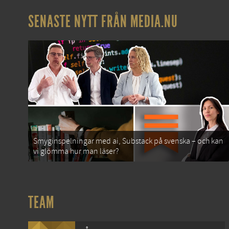
SENASTE NYTT FRÅN MEDIA.NU
Smyginspelningar med ai, Substack på svenska – och kan
vi glömma hur man läser?
TEAM