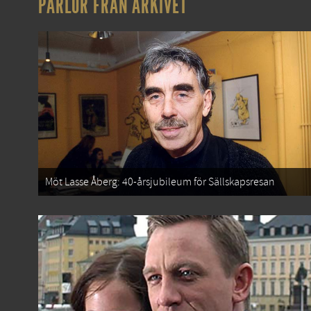
PÄRLOR FRÅN ARKIVET
Möt Lasse Åberg: 40-årsjubileum för Sällskapsresan