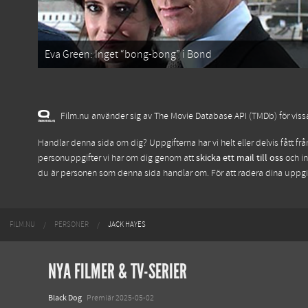
Eva Green: Inget “bong-bong” i Bond
Film.nu använder sig av The Movie Database API (TMDb) för vissa 
Handlar denna sida om dig? Uppgifterna har vi helt eller delvis fått fr
personuppgifter vi har om dig genom att
skicka ett mail till oss
och in
du är personen som denna sida handlar om. För att radera dina uppg
FILM.NU
PERSONER
JACK HAYES
NYA FILMER & TV-SERIER
Black Dog
Premiär 2025-05-02