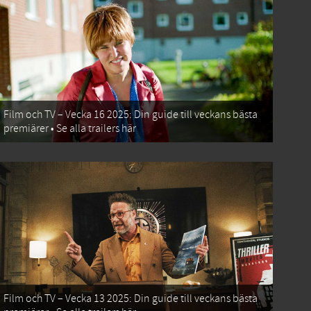
Film och TV – Vecka 16 2025: Din guide till veckans bästa
premiärer • Se alla trailers här
Film och TV – Vecka 13 2025: Din guide till veckans bästa