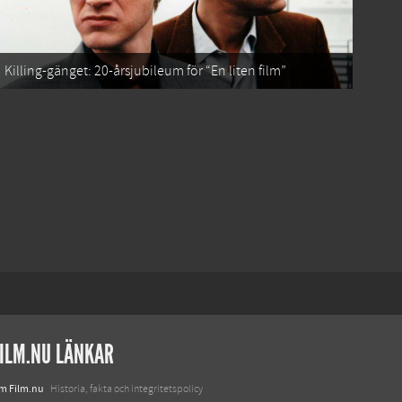
Killing-gänget: 20-årsjubileum för “En liten film”
ILM.NU LÄNKAR
m Film.nu
Historia, fakta och integritetspolicy