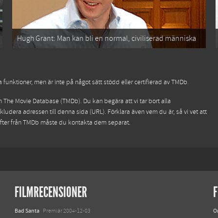
Hugh Grant: Man kan bli en normal, civiliserad människa
funktioner, men är inte på något sätt stödd eller certifierad av TMDb.
ån
The Movie Database (TMDb)
. Du kan begära att vi tar bort alla
kludera adressen till denna sida (URL). Förklara även vem du är, så vi vet att
ifter från TMDb måste du kontakta dem separat.
FILMRECENSIONER
F
Bad Santa
O
Premiär 2004-12-03