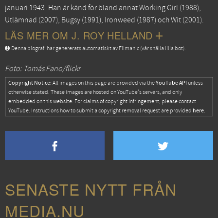
januari 1943. Han är känd för bland annat
Working Girl
(1988),
Utlämnad
(2007),
Bugsy
(1991),
Ironweed
(1987) och
Wit
(2001).
LÄS MER OM J. ROY HELLAND
Denna biografi har genererats automatiskt av Filmanic (vår snälla lilla bot).
Foto: Tomás Fano/flickr
Copyright Notice:
YouTube API
All images on this page are provided via the
unless
otherwise stated. These images are hosted on YouTube's servers, and only
embedded on this website. For claims of copyright infringement, please contact
here
YouTube. Instructions how to submit a copyright removal request are provided
.
SENASTE NYTT FRÅN
MEDIA.NU