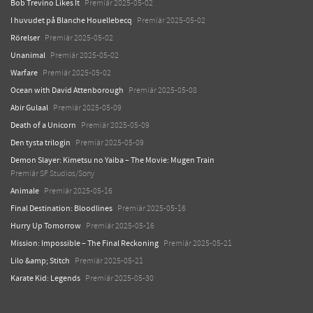
Bob Trevino Likes It
Premiär 2025-05-02
I huvudet på Blanche Houellebecq
Premiär 2025-05-02
Rörelser
Premiär 2025-05-02
Unanimal
Premiär 2025-05-02
Warfare
Premiär 2025-05-02
Ocean with David Attenborough
Premiär 2025-05-08
Abir Gulaal
Premiär 2025-05-09
Death of a Unicorn
Premiär 2025-05-09
Den tysta trilogin
Premiär 2025-05-09
Demon Slayer: Kimetsu no Yaiba – The Movie: Mugen Train
Premiär SF Studios/Sony
Animale
Premiär 2025-05-16
Final Destination: Bloodlines
Premiär 2025-05-16
Hurry Up Tomorrow
Premiär 2025-05-16
Mission: Impossible – The Final Reckoning
Premiär 2025-05-21
Lilo &amp; Stitch
Premiär 2025-05-21
Karate Kid: Legends
Premiär 2025-05-30