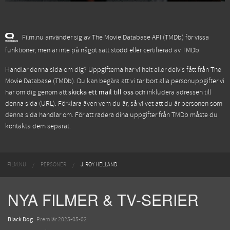
Film.nu använder sig av The Movie Database API (TMDb) för vissa
funktioner, men är inte på något sätt stödd eller certifierad av TMDb.
Handlar denna sida om dig? Uppgifterna har vi helt eller delvis fått från
The
Movie Database (TMDb)
. Du kan begära att vi tar bort alla personuppgifter vi
har om dig genom att
skicka ett mail till oss
och inkludera adressen till
denna sida (URL). Förklara även vem du är, så vi vet att du är personen som
denna sida handlar om. För att radera dina uppgifter från TMDb måste du
kontakta dem separat.
FILM.NU
PERSONER
J. ROY HELLAND
NYA FILMER & TV-SERIER
Black Dog
Premiär 2025-05-02