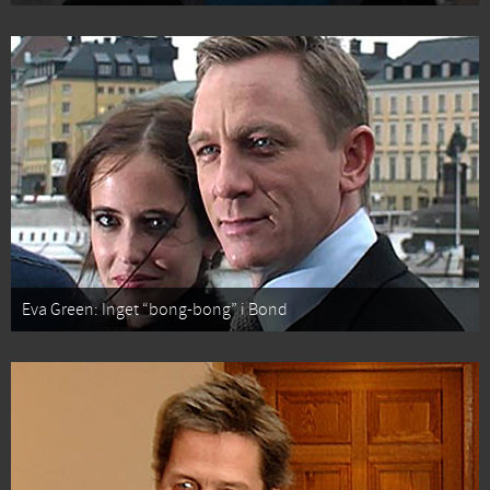
Eva Green: Inget “bong-bong” i Bond