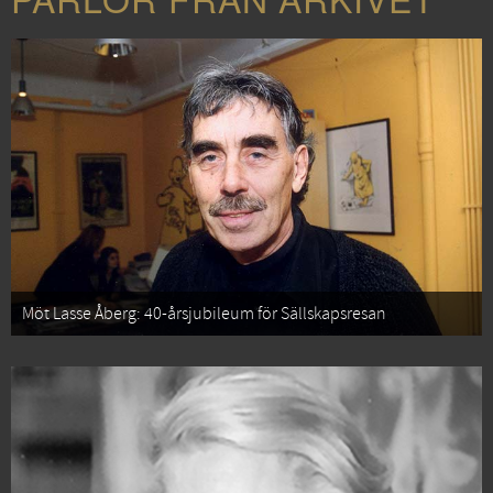
Möt Lasse Åberg: 40-årsjubileum för Sällskapsresan