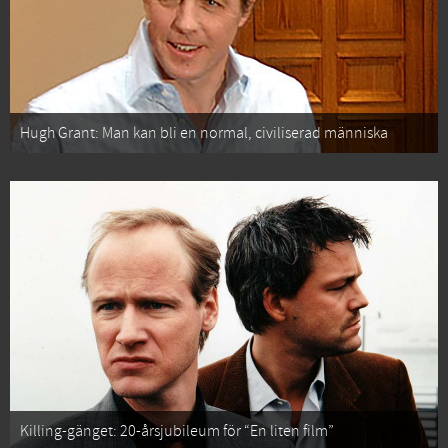
Hugh Grant: Man kan bli en normal, civiliserad människa
Killing-gänget: 20-årsjubileum för “En liten film”