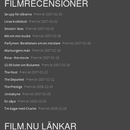
FILMRECENSIONER
Se upp för dårarna
Premiär 2007-02-16
Linas kvällsbok
Premiär 2007-02-02
Smokin' Aces
Premiär 2007-02-02
Allt om min buske
Premiär 2007-01-26
Parfymen: Berättelsen om en mördare
Premiär 2007-01-26
Alla kungens män
Premiär 2007-01-19
Rosa - the movie
Premiär 2007-01-19
12:08 öster om Bukarest
Premiär 2007-01-19
The Host
Premiär 2007-01-12
The Departed
Premiär 2007-01-12
The Prestige
Premiär 2006-12-25
Jindabyne
Premiär 2007-01-05
En såpa
Premiär 2006-12-25
Tre dagar med Charlie
Premiär 2006-12-25
FILM.NU LÄNKAR