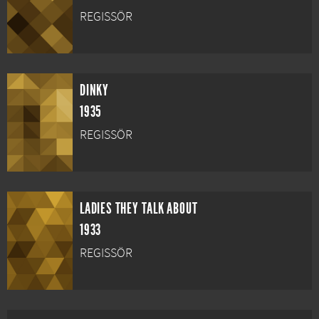
REGISSÖR
DINKY
1935
REGISSÖR
LADIES THEY TALK ABOUT
1933
REGISSÖR