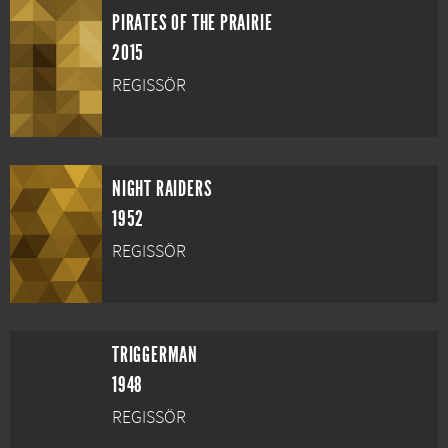
PIRATES OF THE PRAIRIE
2015
REGISSÖR
NIGHT RAIDERS
1952
REGISSÖR
TRIGGERMAN
1948
REGISSÖR