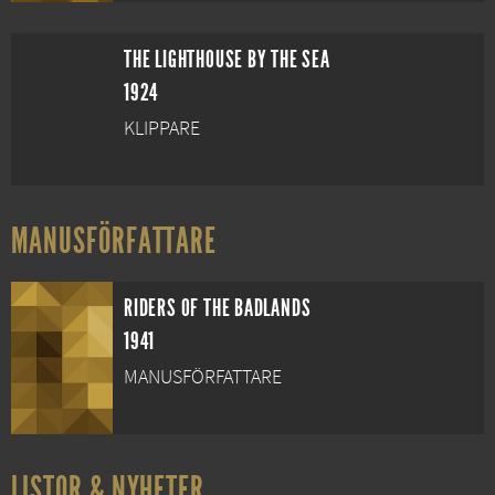
THE LIGHTHOUSE BY THE SEA
1924
KLIPPARE
MANUSFÖRFATTARE
RIDERS OF THE BADLANDS
1941
MANUSFÖRFATTARE
LISTOR & NYHETER