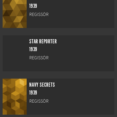
1939
REGISSÖR
STAR REPORTER
1939
REGISSÖR
NAVY SECRETS
1939
REGISSÖR