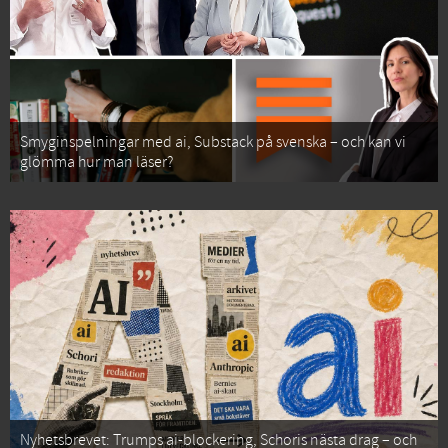
Smyginspelningar med ai, Substack på svenska – och kan vi
glömma hur man läser?
Nyhetsbrevet: Trumps ai-blockering, Schoris nästa drag – och