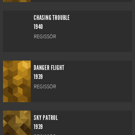
CHASING TROUBLE
1940
REGISSÖR
DANGER FLIGHT
1939
REGISSÖR
SKY PATROL
1939