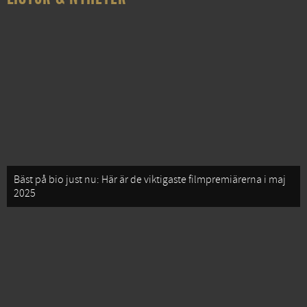
Bäst på bio just nu: Här är de viktigaste filmpremiärerna i maj
2025