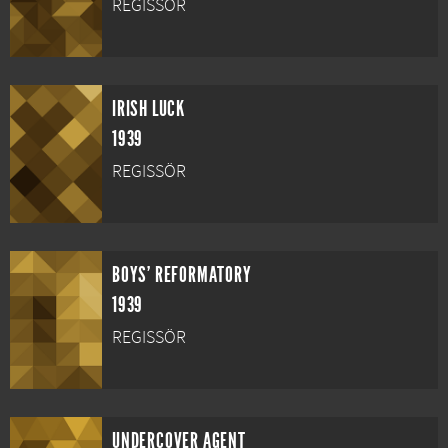
REGISSÖR
IRISH LUCK
1939
REGISSÖR
BOYS' REFORMATORY
1939
REGISSÖR
UNDERCOVER AGENT