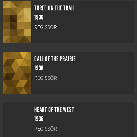
THREE ON THE TRAIL
1936
REGISSÖR
CALL OF THE PRAIRIE
1936
REGISSÖR
HEART OF THE WEST
1936
REGISSÖR