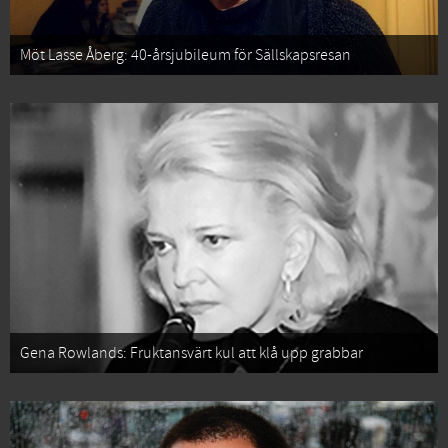
Möt Lasse Åberg: 40-årsjubileum för Sällskapsresan
Gena Rowlands: Fruktansvärt kul att klå upp grabbar