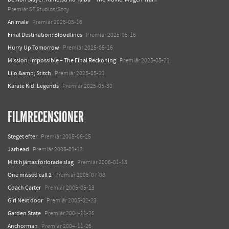
Premiär SF Studios/Sony
Animale
Premiär 2025-05-16
Final Destination: Bloodlines
Premiär 2025-05-16
Hurry Up Tomorrow
Premiär 2025-05-16
Mission: Impossible – The Final Reckoning
Premiär 2025-05-21
Lilo &amp; Stitch
Premiär 2025-05-21
Karate Kid: Legends
Premiär 2025-05-30
FILMRECENSIONER
Steget efter
Premiär 2005-06-25
Jarhead
Premiär 2006-01-13
Mitt hjärtas förlorade slag
Premiär 2006-01-13
One missed call 2
Premiär 2005-07-08
Coach Carter
Premiär 2005-05-13
Girl Next door
Premiär 2005-02-23
Garden State
Premiär 2004-11-26
Anchorman
Premiär 2004-11-26