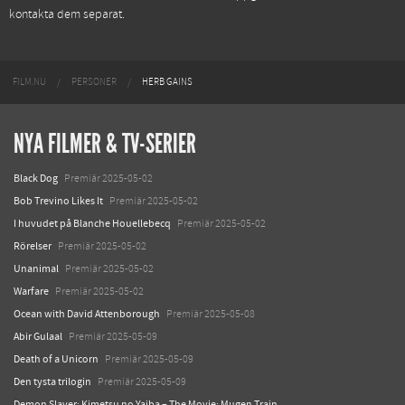
kontakta dem separat.
FILM.NU
PERSONER
HERB GAINS
NYA FILMER & TV-SERIER
Black Dog
Premiär 2025-05-02
Bob Trevino Likes It
Premiär 2025-05-02
I huvudet på Blanche Houellebecq
Premiär 2025-05-02
Rörelser
Premiär 2025-05-02
Unanimal
Premiär 2025-05-02
Warfare
Premiär 2025-05-02
Ocean with David Attenborough
Premiär 2025-05-08
Abir Gulaal
Premiär 2025-05-09
Death of a Unicorn
Premiär 2025-05-09
Den tysta trilogin
Premiär 2025-05-09
Demon Slayer: Kimetsu no Yaiba – The Movie: Mugen Train