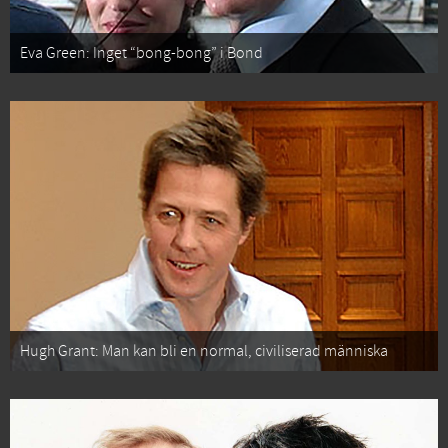
Eva Green: Inget “bong-bong” i Bond
Hugh Grant: Man kan bli en normal, civiliserad människa