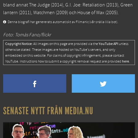
bland annat
The Judge
(2014),
G.I. Joe: Retaliation
(2013),
Green
lantern
(2011),
Watchmen
(2009) och
House of Wax
(2005).
Denna biografi har genererats automatiskt av Filmanic (vår snälla lilla bot).
Foto: Tomás Fano/flickr
Copyright Notice:
YouTube API
All images on this page are provided via the
unless
otherwise stated. These images are hosted on YouTube's servers, and only
embedded on this website. For claims of copyright infringement, please contact
here
YouTube. Instructions how to submit a copyright removal request are provided
.
SENASTE NYTT FRÅN MEDIA.NU