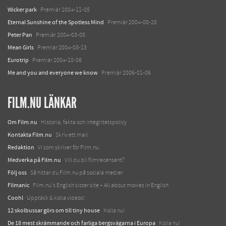
Wicker park
Premiär 2004-11-05
Eternal Sunshine of the Spotless Mind
Premiär 2004-08-20
Peter Pan
Premiär 2004-03-05
Mean Girls
Premiär 2004-08-13
Eurotrip
Premiär 2004-10-06
Me and you and everyone we know
Premiär 2006-01-06
FILM.NU LÄNKAR
Om Film.nu
Historia, fakta och integritetspolicy
Kontakta Film.nu
Skriv ett mail
Redaktion
Vi som skriver för Film.nu
Medverka på Film.nu
Vill du bli filmrecensent?
Följ oss
Så hittar du Film.nu på sociala medier
Filmanic
Film.nu's English sister site – All about movies in English
Coohl
Upptäck & kolla videos!
12 skolbussar görs om till tiny house
Kolla nu!
De 18 mest skrämmande och farliga bergsvägarna i Europa
Kolla nu!