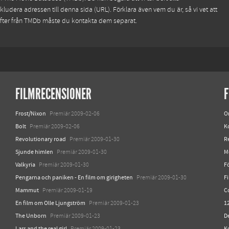
kludera adressen till denna sida (URL). Förklara även vem du är, så vi vet att
ifter från TMDb måste du kontakta dem separat.
FILMRECENSIONER
F
Frost/Nixon
O
Premiär 2009-02-06
Bolt
K
Premiär 2009-02-06
Revolutionary road
R
Premiär 2009-01-30
Sjunde himlen
M
Premiär 2009-01-30
Valkyria
Fö
Premiär 2009-01-30
Pengarna och paniken - En film om girigheten
F
Premiär 2009-01-30
Mammut
C
Premiär 2009-01-19
En film om Olle Ljungström
12
Premiär 2009-01-23
The Unborn
D
Premiär 2009-01-23
Lars and the real girl
K
Premiär 2009-01-23