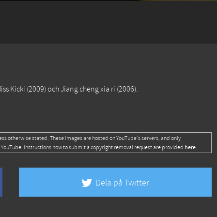
iss Kicki
(2009) och
Jiang cheng xia ri
(2006).
ess otherwise stated. These images are hosted on YouTube's servers, and only
here
 YouTube. Instructions how to submit a copyright removal request are provided
.
Dela på Twitter