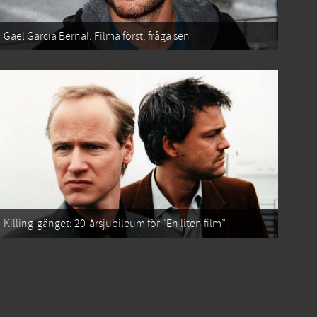
Gael García Bernal: Filma först, fråga sen
Killing-gänget: 20-årsjubileum för “En liten film”