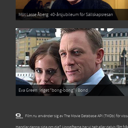
Möt Lasse Åberg: 40-årsjubileum för Sällskapsresan
Eva Green: Inget “bong-bong” i Bond
Film.nu använder sig av The Movie Database API (TMDb) för vissa 
Handlar denna sida om dig? Uppgifterna har vi helt eller delvis fått fr