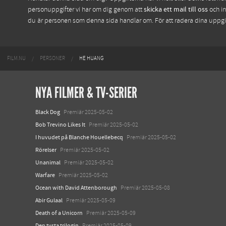
personuppgifter vi har om dig genom att
skicka ett mail till oss
och in
du är personen som denna sida handlar om. För att radera dina uppg
FILM.NU
PERSONER
HE HUANG
NYA FILMER & TV-SERIER
Black Dog
Premiär 2025-05-02
Bob Trevino Likes It
Premiär 2025-05-02
I huvudet på Blanche Houellebecq
Premiär 2025-05-02
Rörelser
Premiär 2025-05-02
Unanimal
Premiär 2025-05-02
Warfare
Premiär 2025-05-02
Ocean with David Attenborough
Premiär 2025-05-08
Abir Gulaal
Premiär 2025-05-09
Death of a Unicorn
Premiär 2025-05-09
Den tysta trilogin
Premiär 2025-05-09