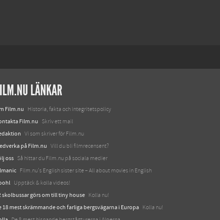
ILM.NU LÄNKAR
m Film.nu
Historia, fakta och integritetspolicy
ontakta Film.nu
Skriv ett mail
edaktion
Vi som skriver för Film.nu
edverka på Film.nu
Vill du bli filmrecensent?
lj oss
Så hittar du Film.nu på sociala medier
ilmanic
Film.nu's English sister site – All about movies in English
oohl
Upptäck & kolla videos!
 skolbussar görs om till tiny house
Kolla nu!
e 18 mest skrämmande och farliga bergsvägarna i Europa
Kolla nu!
olla
De 8 mest hisnande bergstågturerna i Alperna