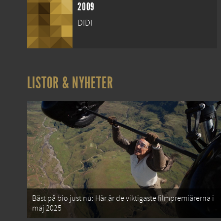
2009
DIDI
LISTOR & NYHETER
Bäst på bio just nu: Här är de viktigaste filmpremiärerna i
maj 2025