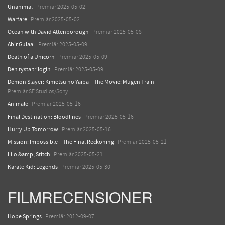
Unanimal
Premiär 2025-05-02
Warfare
Premiär 2025-05-02
Ocean with David Attenborough
Premiär 2025-05-08
Abir Gulaal
Premiär 2025-05-09
Death of a Unicorn
Premiär 2025-05-09
Den tysta trilogin
Premiär 2025-05-09
Demon Slayer: Kimetsu no Yaiba – The Movie: Mugen Train
Premiär SF Studios/Sony
Animale
Premiär 2025-05-16
Final Destination: Bloodlines
Premiär 2025-05-16
Hurry Up Tomorrow
Premiär 2025-05-16
Mission: Impossible – The Final Reckoning
Premiär 2025-05-21
Lilo &amp; Stitch
Premiär 2025-05-21
Karate Kid: Legends
Premiär 2025-05-30
FILMRECENSIONER
Hope Springs
Premiär 2012-09-07