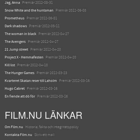
Jag, Anna
Premiär 2012-08-31
Snow White and the huntsman
Premiär 2012-06-08
Prometheus
Premiär 2012-06-01
Dark shadows
Premiär 2012-05-11
The woman in black
Premiär 2012-04-27
The Avengers
Premiär 2012-04-27
21 Jump street
Premiär 2012-04-20
Project X - Hemmafesten
Premiär 2012-04-20
Kill list
Premiär 2012-04-18
The Hunger Games
Premiär 2012-03-23
Kvarteret Skatan reser till Laholm
Premiär 2012-03-16
Hugo Cabret
Premiär 2012-03-16
En fiende att dö för
Premiär 2012-03-16
FILM.NU LÄNKAR
Om Film.nu
Historia, fakta och integritetspolicy
Kontakta Film.nu
Skriv ett mail