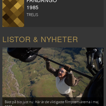
1985
TRELIS
LISTOR & NYHETER
Bäst på bio just nu: Här är de viktigaste filmpremiärerna i maj