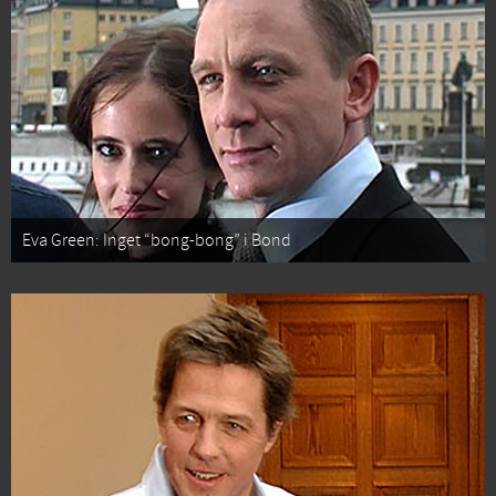
Eva Green: Inget “bong-bong” i Bond