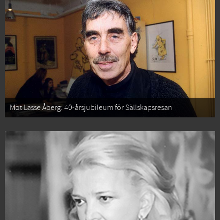
Möt Lasse Åberg: 40-årsjubileum för Sällskapsresan