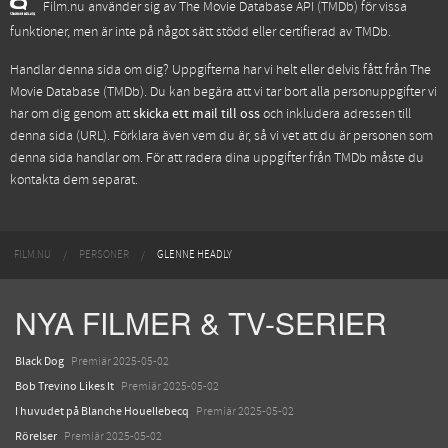
Film.nu använder sig av The Movie Database API (TMDb) för vissa
funktioner, men är inte på något sätt stödd eller certifierad av TMDb.
Handlar denna sida om dig? Uppgifterna har vi helt eller delvis fått från
The
Movie Database (TMDb)
. Du kan begära att vi tar bort alla personuppgifter vi
har om dig genom att
skicka ett mail till oss
och inkludera adressen till
denna sida (URL). Förklara även vem du är, så vi vet att du är personen som
denna sida handlar om. För att radera dina uppgifter från TMDb måste du
kontakta dem separat.
FILM.NU
PERSONER
GLENNE HEADLY
NYA FILMER & TV-SERIER
Black Dog
Premiär 2025-05-02
Bob Trevino Likes It
Premiär 2025-05-02
I huvudet på Blanche Houellebecq
Premiär 2025-05-02
Rörelser
Premiär 2025-05-02