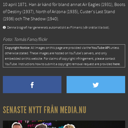
10 april 1871. Han är känd för bland annat
Air Eagles
(1931),
Boots
of Destiny
(1937),
North of Arizona
(1935),
Custer's Last Stand
(1936) och
The Shadow
(1940).
Denna biografi har genererats automatiskt av Filmanic (vår snälla lilla bot).
Foto: Tomás Fano/flickr
Copyright Notice:
YouTube API
All images on this page are provided via the
unless
otherwise stated. These images are hosted on YouTube's servers, and only
embedded on this website. For claims of copyright infringement, please contact
here
YouTube. Instructions how to submit a copyright removal request are provided
.
SENASTE NYTT FRÅN MEDIA.NU