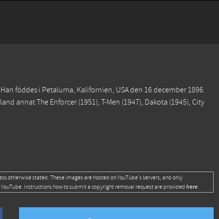
e. Han föddes i Petaluma, Kalifornien, USA den 16 december 1896.
 bland annat
The Enforcer
(1951),
T-Men
(1947),
Dakota
(1945),
City
ess otherwise stated. These images are hosted on YouTube's servers, and only
here
 YouTube. Instructions how to submit a copyright removal request are provided
.