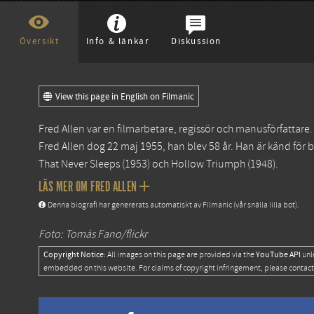
Översikt
Info & länkar
Diskussion
View this page in English on Filmanic
Fred Allen var en filmarbetare, regissör och manusförfattar
Fred Allen dog 22 maj 1955, han blev 58 år. Han är känd för
That Never Sleeps
(1953) och
Hollow Triumph
(1948).
LÄS MER OM FRED ALLEN
Denna biografi har genererats automatiskt av Filmanic (vår snälla lilla bot).
Foto: Tomás Fano/flickr
Copyright Notice:
YouTube API
All images on this page are provided via the
unl
embedded on this website. For claims of copyright infringement, please contact