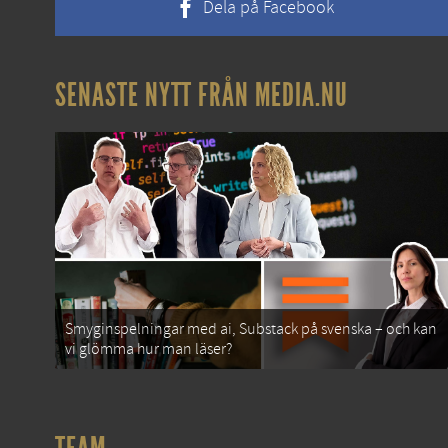
Dela på Facebook
SENASTE NYTT FRÅN MEDIA.NU
Smyginspelningar med ai, Substack på svenska – och kan
vi glömma hur man läser?