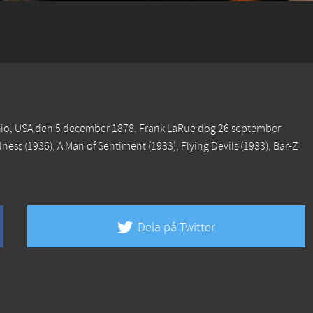
Ohio, USA den 5 december 1878. Frank LaRue dog 26 september
dness
(1936),
A Man of Sentiment
(1933),
Flying Devils
(1933),
Bar-Z
Dela på Twitter