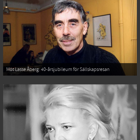
Möt Lasse Åberg: 40-årsjubileum för Sällskapsresan