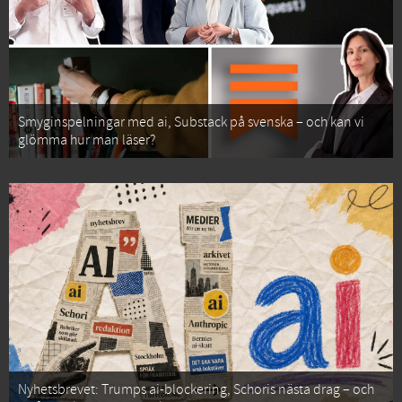
Smyginspelningar med ai, Substack på svenska – och kan vi
glömma hur man läser?
Nyhetsbrevet: Trumps ai-blockering, Schoris nästa drag – och