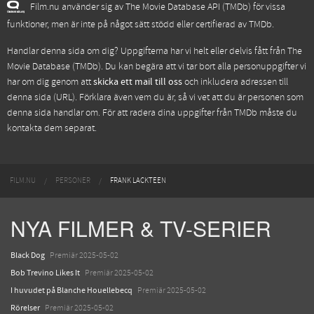
Film.nu använder sig av The Movie Database API (TMDb) för vissa
funktioner, men är inte på något sätt stödd eller certifierad av TMDb.
Handlar denna sida om dig? Uppgifterna har vi helt eller delvis fått från
The
Movie Database (TMDb)
. Du kan begära att vi tar bort alla personuppgifter vi
har om dig genom att
skicka ett mail till oss
och inkludera adressen till
denna sida (URL). Förklara även vem du är, så vi vet att du är personen som
denna sida handlar om. För att radera dina uppgifter från TMDb måste du
kontakta dem separat.
FILM.NU
PERSONER
FRANK LACKTEEN
NYA FILMER & TV-SERIER
Black Dog
Premiär 2025-05-02
Bob Trevino Likes It
Premiär 2025-05-02
I huvudet på Blanche Houellebecq
Premiär 2025-05-02
Rörelser
Premiär 2025-05-02