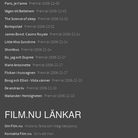
Paris, je t'aime
Premiär 2006-12-08
Vägen till Betlehem
Premiär 2006-12-01
The Science of sleep
Premiär 2006-12-01
Bortspolad
Premiär 2006-12-01
James Bond: Casino Royale
Premiär 2006-11-24
Little Miss Sunshine
Premiär 2006-11-24
Shortbus
Premiär 2006-11-24
Du, jag och Dupree
Premiär 2006-11-17
Marie Antoinette
Premiär 2006-11-17
Flickan i husvagnen
Premiär 2006-11-17
Boog och Elliot - Vilda vänner
Premiär 2006-11-10
De andras liv
Premiär 2006-11-10
Wallander: Hemligheten
Premiär 2006-11-10
FILM.NU LÄNKAR
Om Film.nu
Historia, fakta och integritetspolicy
Kontakta Film.nu
Skriv ett mail