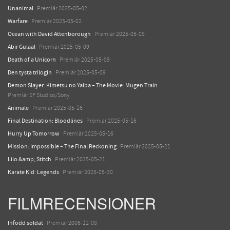
Unanimal
Premiär 2025-05-02
Warfare
Premiär 2025-05-02
Ocean with David Attenborough
Premiär 2025-05-08
Abir Gulaal
Premiär 2025-05-09
Death of a Unicorn
Premiär 2025-05-09
Den tysta trilogin
Premiär 2025-05-09
Demon Slayer: Kimetsu no Yaiba – The Movie: Mugen Train
Premiär SF Studios/Sony
Animale
Premiär 2025-05-16
Final Destination: Bloodlines
Premiär 2025-05-16
Hurry Up Tomorrow
Premiär 2025-05-16
Mission: Impossible – The Final Reckoning
Premiär 2025-05-21
Lilo &amp; Stitch
Premiär 2025-05-21
Karate Kid: Legends
Premiär 2025-05-30
FILMRECENSIONER
Infödd soldat
Premiär 2006-12-08