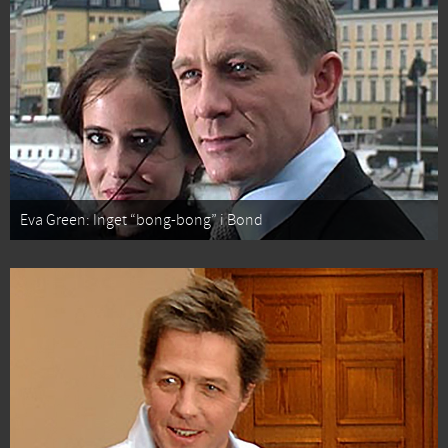
Eva Green: Inget “bong-bong” i Bond