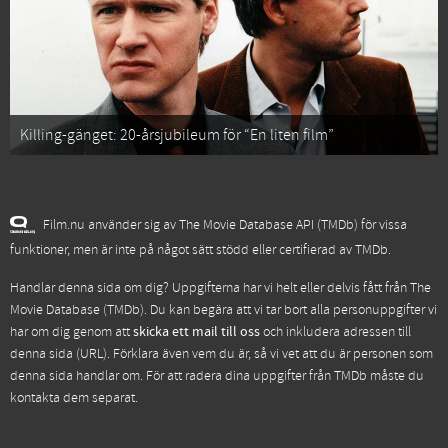
Killing-gänget: 20-årsjubileum för “En liten film”
Film.nu använder sig av The Movie Database API (TMDb) för vissa
funktioner, men är inte på något sätt stödd eller certifierad av TMDb.
Handlar denna sida om dig? Uppgifterna har vi helt eller delvis fått från
The
Movie Database (TMDb)
. Du kan begära att vi tar bort alla personuppgifter vi
har om dig genom att
skicka ett mail till oss
och inkludera adressen till
denna sida (URL). Förklara även vem du är, så vi vet att du är personen som
denna sida handlar om. För att radera dina uppgifter från TMDb måste du
kontakta dem separat.