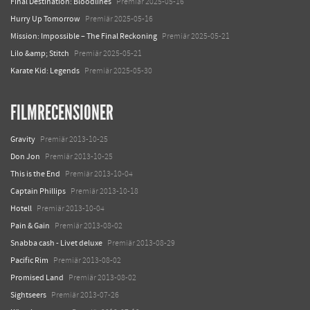
Final Destination: Bloodlines
Premiär 2025-05-16
Hurry Up Tomorrow
Premiär 2025-05-16
Mission: Impossible – The Final Reckoning
Premiär 2025-05-21
Lilo &amp; Stitch
Premiär 2025-05-21
Karate Kid: Legends
Premiär 2025-05-30
FILMRECENSIONER
Gravity
Premiär 2013-10-25
Don Jon
Premiär 2013-10-25
This is the End
Premiär 2013-10-04
Captain Phillips
Premiär 2013-10-18
Hotell
Premiär 2013-10-04
Pain & Gain
Premiär 2013-08-02
Snabba cash - Livet deluxe
Premiär 2013-08-29
Pacific Rim
Premiär 2013-08-02
Promised Land
Premiär 2013-08-02
Sightseers
Premiär 2013-07-26