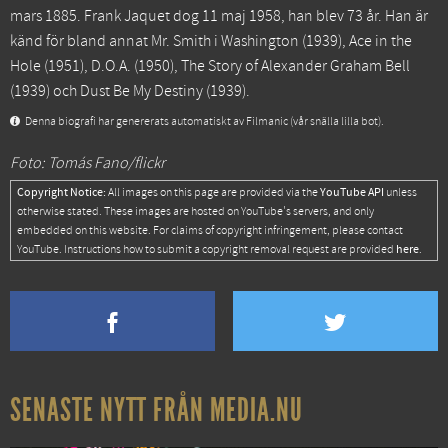
mars 1885. Frank Jaquet dog 11 maj 1958, han blev 73 år. Han är
känd för bland annat
Mr. Smith i Washington
(1939),
Ace in the
Hole
(1951),
D.O.A.
(1950),
The Story of Alexander Graham Bell
(1939) och
Dust Be My Destiny
(1939).
Denna biografi har genererats automatiskt av Filmanic (vår snälla lilla bot).
Foto: Tomás Fano/flickr
Copyright Notice:
YouTube API
All images on this page are provided via the
unless
otherwise stated. These images are hosted on YouTube's servers, and only
embedded on this website. For claims of copyright infringement, please contact
here
YouTube. Instructions how to submit a copyright removal request are provided
.
SENASTE NYTT FRÅN MEDIA.NU