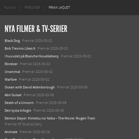
FILM.NU
PERSONER
FRANK JAQUET
NYA FILMER & TV-SERIER
Black Dog
Premiär 2025-05-02
Bob Trevino Likes It
Premiär 2025-05-02
I huvudet på Blanche Houellebecq
Premiär 2025-05-02
Rörelser
Premiär 2025-05-02
Unanimal
Premiär 2025-05-02
Warfare
Premiär 2025-05-02
Ocean with David Attenborough
Premiär 2025-05-08
Abir Gulaal
Premiär 2025-05-09
Death of a Unicorn
Premiär 2025-05-09
Den tysta trilogin
Premiär 2025-05-09
Demon Slayer: Kimetsu no Yaiba – The Movie: Mugen Train
Premiär SF Studios/Sony
Animale
Premiär 2025-05-16