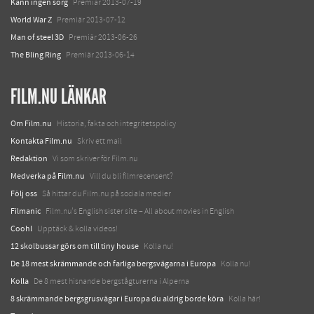
Känn ingen sorg
Premiär 2013-07-19
World War Z
Premiär 2013-07-12
Man of steel 3D
Premiär 2013-06-26
The Bling Ring
Premiär 2013-06-14
FILM.NU LÄNKAR
Om Film.nu
Historia, fakta och integritetspolicy
Kontakta Film.nu
Skriv ett mail
Redaktion
Vi som skriver för Film.nu
Medverka på Film.nu
Vill du bli filmrecensent?
Följ oss
Så hittar du Film.nu på sociala medier
Filmanic
Film.nu's English sister site – All about movies in English
Coohl
Upptäck & kolla videos!
12 skolbussar görs om till tiny house
Kolla nu!
De 18 mest skrämmande och farliga bergsvägarna i Europa
Kolla nu!
Kolla
De 8 mest hisnande bergstågturerna i Alperna
8 skrämmande bergsgrusvägar i Europa du aldrig borde köra
Kolla här!