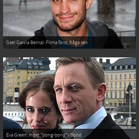
Gael García Bernal: Filma först, fråga sen
Eva Green: Inget “bong-bong” i Bond