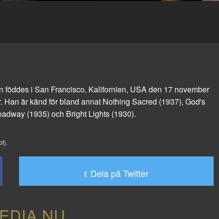
n föddes i San Francisco, Kalifornien, USA den 17 november
. Han är känd för bland annat
Nothing Sacred
(1937),
God's
roadway
(1935) och
Bright Lights
(1930).
t).
Dela på Twitter
EDIA.NU