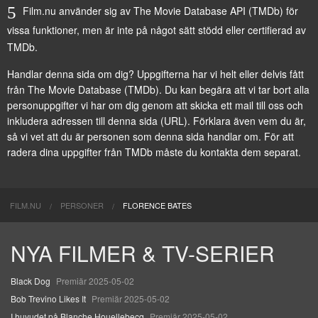
Film.nu använder sig av The Movie Database API (TMDb) för
vissa funktioner, men är inte på något sätt stödd eller certifierad av
TMDb.
Handlar denna sida om dig? Uppgifterna har vi helt eller delvis fått
från
The Movie Database (TMDb)
. Du kan begära att vi tar bort alla
personuppgifter vi har om dig genom att
skicka ett mail till oss
och
inkludera adressen till denna sida (URL). Förklara även vem du är,
så vi vet att du är personen som denna sida handlar om. För att
radera dina uppgifter från TMDb måste du kontakta dem separat.
FILM.NU
PERSONER
FLORENCE BATES
NYA FILMER & TV-SERIER
Black Dog
Premiär 2025-05-02
Bob Trevino Likes It
Premiär 2025-05-02
I huvudet på Blanche Houellebecq
Premiär 2025-05-02