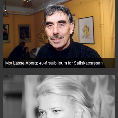
Möt Lasse Åberg: 40-årsjubileum för Sällskapsresan