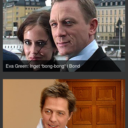
Eva Green: Inget “bong-bong” i Bond