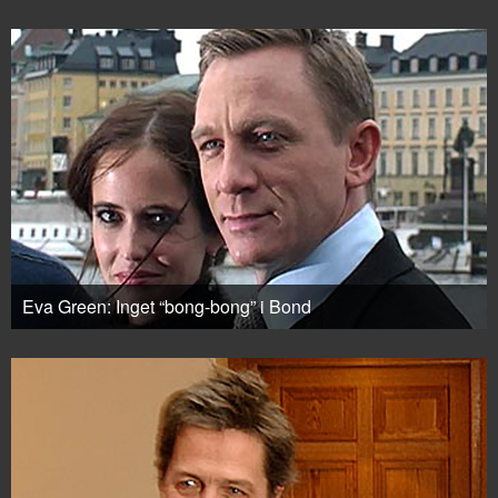
Eva Green: Inget “bong-bong” i Bond