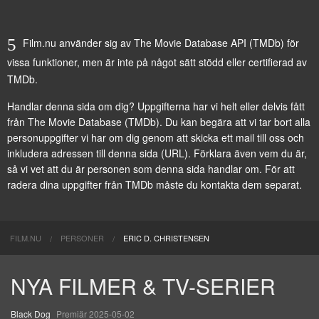
Film.nu använder sig av The Movie Database API (TMDb) för
vissa funktioner, men är inte på något sätt stödd eller certifierad av
TMDb.
Handlar denna sida om dig? Uppgifterna har vi helt eller delvis fått
från
The Movie Database (TMDb)
. Du kan begära att vi tar bort alla
personuppgifter vi har om dig genom att
skicka ett mail till oss
och
inkludera adressen till denna sida (URL). Förklara även vem du är,
så vi vet att du är personen som denna sida handlar om. För att
radera dina uppgifter från TMDb måste du kontakta dem separat.
FILM.NU
PERSONER
ERIC D. CHRISTENSEN
NYA FILMER & TV-SERIER
Black Dog
Premiär 2025-05-02