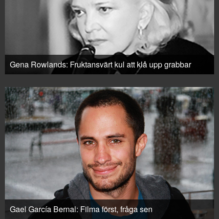
Gena Rowlands: Fruktansvärt kul att klå upp grabbar
Gael García Bernal: Filma först, fråga sen