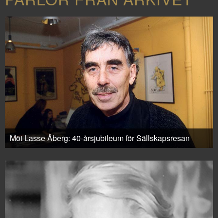
Möt Lasse Åberg: 40-årsjubileum för Sällskapsresan