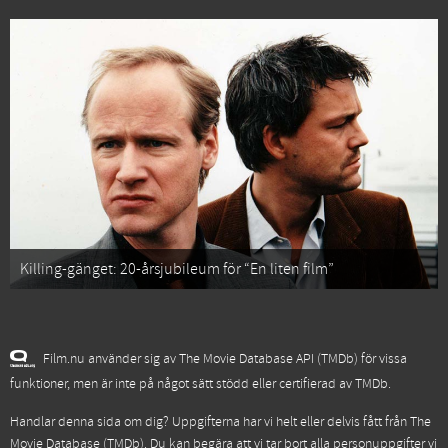
Killing-gänget: 20-årsjubileum för “En liten film”
Film.nu använder sig av The Movie Database API (TMDb) för vissa
funktioner, men är inte på något sätt stödd eller certifierad av TMDb.
Handlar denna sida om dig? Uppgifterna har vi helt eller delvis fått från
The
Movie Database (TMDb)
. Du kan begära att vi tar bort alla personuppgifter vi