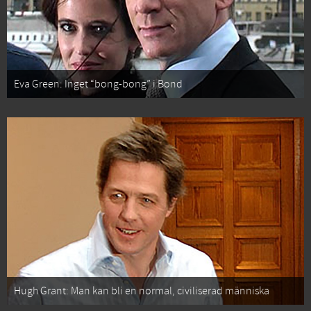
Eva Green: Inget “bong-bong” i Bond
Hugh Grant: Man kan bli en normal, civiliserad människa