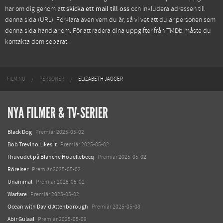
har om dig genom att
skicka ett mail till oss
och inkludera adressen till
denna sida (URL). Förklara även vem du är, så vi vet att du är personen som
denna sida handlar om. För att radera dina uppgifter från TMDb måste du
kontakta dem separat.
FILM.NU
PERSONER
ELIZABETH JAGGER
NYA FILMER & TV-SERIER
Black Dog
Premiär 2025-05-02
Bob Trevino Likes It
Premiär 2025-05-02
I huvudet på Blanche Houellebecq
Premiär 2025-05-02
Rörelser
Premiär 2025-05-02
Unanimal
Premiär 2025-05-02
Warfare
Premiär 2025-05-02
Ocean with David Attenborough
Premiär 2025-05-08
Abir Gulaal
Premiär 2025-05-09