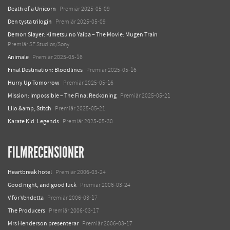
Death of a Unicorn
Premiär 2025-05-09
Den tysta trilogin
Premiär 2025-05-09
Demon Slayer: Kimetsu no Yaiba – The Movie: Mugen Train
Premiär SF Studios/Sony
Animale
Premiär 2025-05-16
Final Destination: Bloodlines
Premiär 2025-05-16
Hurry Up Tomorrow
Premiär 2025-05-16
Mission: Impossible – The Final Reckoning
Premiär 2025-05-21
Lilo &amp; Stitch
Premiär 2025-05-21
Karate Kid: Legends
Premiär 2025-05-30
FILMRECENSIONER
Heartbreak hotel
Premiär 2006-03-24
Good night, and good luck
Premiär 2006-03-24
V för Vendetta
Premiär 2006-03-17
The Producers
Premiär 2006-03-17
Mrs Henderson presenterar
Premiär 2006-03-17