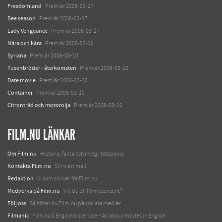
Freedomland
Premiär 2006-03-17
Bee season
Premiär 2006-03-17
Lady Vengeance
Premiär 2006-03-17
Nära och kära
Premiär 2006-03-10
Syriana
Premiär 2006-03-10
Tusenbröder - återkomsten
Premiär 2006-03-10
Date movie
Premiär 2006-03-10
Container
Premiär 2006-03-10
Citronträd och motorolja
Premiär 2006-03-10
FILM.NU LÄNKAR
Om Film.nu
Historia, fakta och integritetspolicy
Kontakta Film.nu
Skriv ett mail
Redaktion
Vi som skriver för Film.nu
Medverka på Film.nu
Vill du bli filmrecensent?
Följ oss
Så hittar du Film.nu på sociala medier
Filmanic
Film.nu's English sister site – All about movies in English